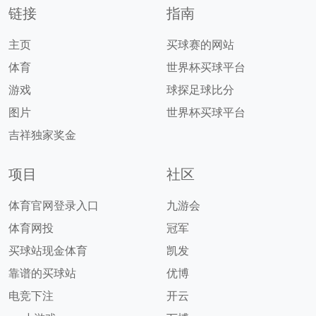
链接
指南
主页
买球赛的网站
体育
世界杯买球平台
游戏
球探足球比分
图片
世界杯买球平台
吉祥独家奖金
项目
社区
体育官网登录入口
九游会
体育网投
冠军
买球站现金体育
凯发
靠谱的买球站
优博
电竞下注
开云