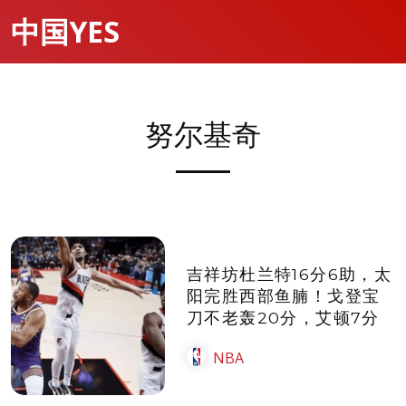
中国YES
努尔基奇
吉祥坊杜兰特16分6助，太
阳完胜西部鱼腩！戈登宝
刀不老轰20分，艾顿7分
NBA