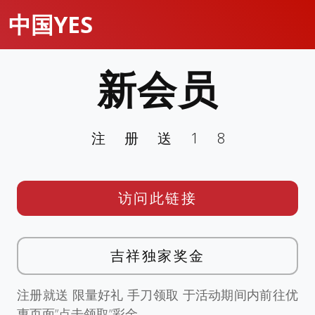
中国YES
新会员
注册送18
访问此链接
吉祥独家奖金
注册就送 限量好礼 手刀领取 于活动期间内前往优
惠页面”点击领取”彩金。