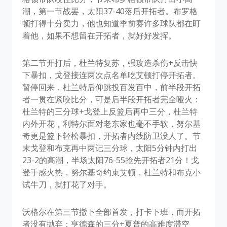
潮，第一节战罢，太阳37-40落后开拓者。布罗格
顿打得十分卖力，他也知道季前赛许多球队都在盯
着他，如果不想留在开拓者，就好好发挥。
第二节开打后，杜兰特复苏，强攻造杀伤+反击快
下暴扣，戈登接连两次点名单吃艾顿打停开拓者。
暂停回来，杜兰特后仰跳投百发百中，前半段开拓
者一贯在紧咬比分，可是后半段开拓者完全哑火：
杜兰特的三分球+戈登上反篮后再中三分，杜兰特
内外开花，利特尔面对老东家也毫不手软，努尔基
奇更是篮下轻松暴扣，开拓者内线防卫没人了。节
末戈登和布克再中两记三分球，太阳5分钟内打出
23-2的高潮，半场太阳76-55抢先开拓者21分！戈
登手感火热，努尔基奇约束艾顿，杜兰特和布克小
试牛刀，就打花了对手。
沃格尔在第三节撤下全部首发，打卡下班，而开拓
者没有抛弃：亨德森的三分+夏普的高难度滞空