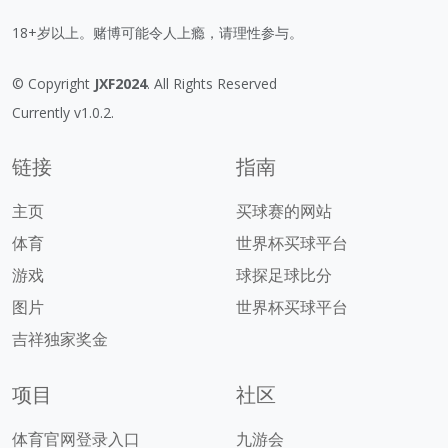
18+岁以上。赌博可能令人上瘾，请理性参与。
© Copyright
JXF2024
. All Rights Reserved
Currently v1.0.2.
链接
指南
主页
买球赛的网站
体育
世界杯买球平台
游戏
球探足球比分
图片
世界杯买球平台
吉祥独家奖金
项目
社区
体育官网登录入口
九游会