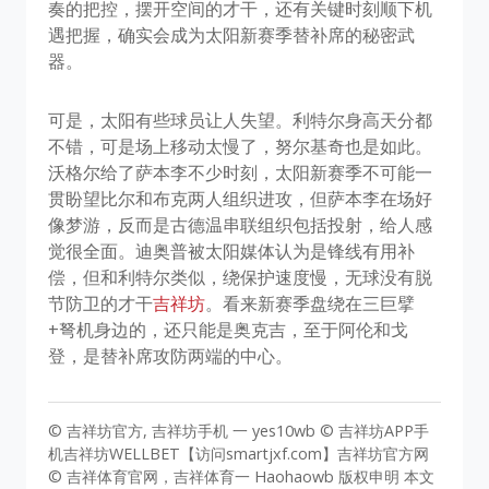
奏的把控，摆开空间的才干，还有关键时刻顺下机
遇把握，确实会成为太阳新赛季替补席的秘密武
器。
可是，太阳有些球员让人失望。利特尔身高天分都
不错，可是场上移动太慢了，努尔基奇也是如此。
沃格尔给了萨本李不少时刻，太阳新赛季不可能一
贯盼望比尔和布克两人组织进攻，但萨本李在场好
像梦游，反而是古德温串联组织包括投射，给人感
觉很全面。迪奥普被太阳媒体认为是锋线有用补
偿，但和利特尔类似，绕保护速度慢，无球没有脱
节防卫的才干
吉祥坊
。看来新赛季盘绕在三巨擘
+弩机身边的，还只能是奥克吉，至于阿伦和戈
登，是替补席攻防两端的中心。
© 吉祥坊官方, 吉祥坊手机 一 yes10wb © 吉祥坊APP手
机吉祥坊WELLBET【访问smartjxf.com】吉祥坊官方网
© 吉祥体育官网，吉祥体育一 Haohaowb 版权申明 本文