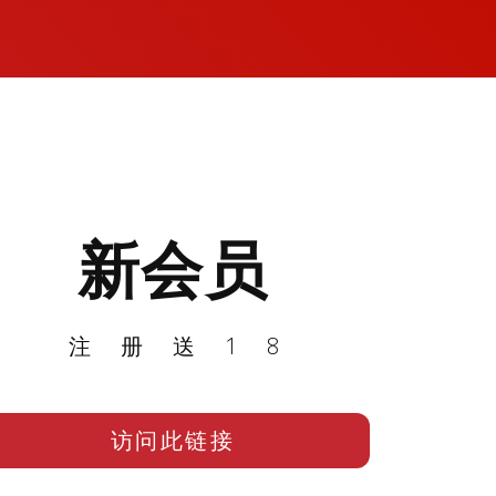
新会员
注册送18
访问此链接