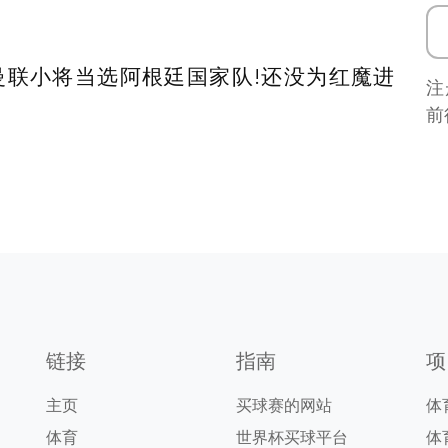
岁曼联小将当选阿根廷国家队!还没为红魔进
注
前
链接
指南
项
主页
买球赛的网站
体
体育
世界杯买球平台
体