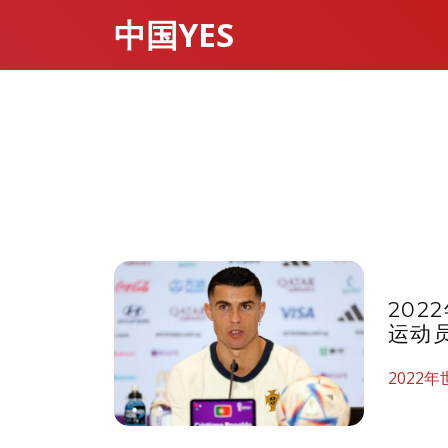
中国YES
20
运动
2022