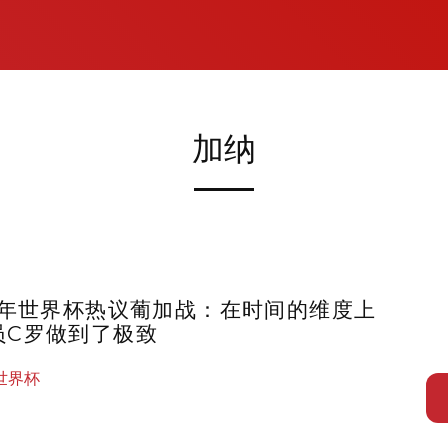
加纳
22年世界杯热议葡加战：在时间的维度上
员C罗做到了极致
年世界杯