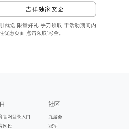
吉祥独家奖金
册就送 限量好礼 手刀领取 于活动期间内
往优惠页面”点击领取”彩金。
目
社区
育官网登录入口
九游会
育网投
冠军