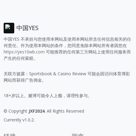
中国YES
中国YES 不承担与您使用本网站及使用本网站所含任何信息相关的任
何责任。作为使用本网站的条件，您同意免除本网站所有者因您在
https://yes10wb.com
可能推荐的任何第三方网站上使用任何服务而
产生的任何索赔。
关联方披露：Sportsbook & Casino Review 可能会因访问体育博彩
网站而获得广告佣金。
18+岁以上。赌博可能令人上瘾，请理性参与。
© Copyright
JXF2024
. All Rights Reserved
Currently v1.0.2.