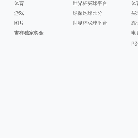
体育
世界杯买球平台
体
游戏
球探足球比分
买
图片
世界杯买球平台
靠
吉祥独家奖金
电
p