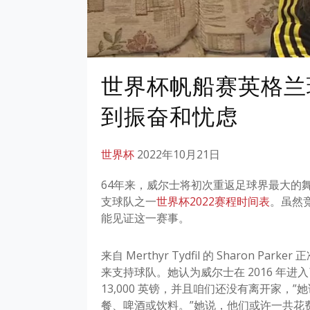
世界杯帆船赛英格兰
到振奋和忧虑
世界杯
2022年10月21日
64年来，威尔士将初次重返足球界最大的
支球队之一
世界杯2022赛程时间表
。虽然
能见证这一赛事。
来自 Merthyr Tydfil 的 Sharon
来支持球队。她认为威尔士在 2016 年
13,000 英镑，并且咱们还没有离开家，
餐、啤酒或饮料。”她说，他们或许一共花费约