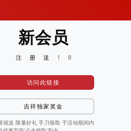
新会员
注册送18
访问此链接
吉祥独家奖金
册就送 限量好礼 手刀领取 于活动期间内
往优惠页面”点击领取”彩金。