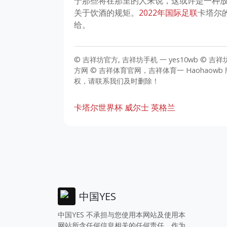
于那些将在那里的人来说，这或许是一种
关于饮酒的规矩。
2022年国际足联
卡塔尔
给。
© 吉祥坊官方, 吉祥坊手机 一 yes10wb © 吉祥
方网 © 吉祥体育官网，吉祥体育一 Haohao
权，请联系我们及时删除！
卡塔尔世界杯
威尔士
英格兰
中国YES
中国YES 不承担与您使用本网站及使用本
网站所含任何信息相关的任何责任。作为