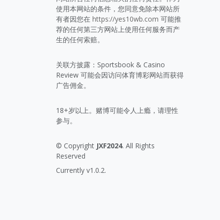
使用本网站的条件，您同意免除本网站所
有者因您在
https://yes10wb.com
可能推
荐的任何第三方网站上使用任何服务而产
生的任何索赔。
关联方披露：Sportsbook & Casino
Review 可能会因访问体育博彩网站而获得
广告佣金。
18+岁以上。赌博可能令人上瘾，请理性
参与。
© Copyright
JXF2024
. All Rights
Reserved
Currently v1.0.2.