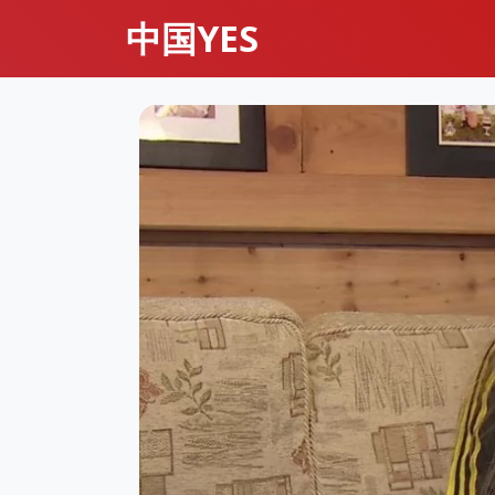
中国YES