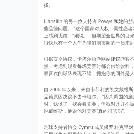
择。
Llansilin 的另一位支持者 Powys 和她
些品德问题。 “这个国家对人权、同性恋
上感到忧虑，”她说。 “但期望全世界的
很快乐有一个人作为咱们朋友圈的一员来到
根据安全协议，卡塔尔旅游网站建议游客不
然，考虑到观看每场竞赛时都会供给饮料，
最喜欢的球队表现不错，拥抱你的同伴是
自 2006 年以来，来自卡菲利的凯文戴
品德原因决议不去卡塔尔。 “因为周围的糜
时，钱谈了，我会看竞赛，但我对此并不振
说戴维斯，他说他对竞赛“真的很悲伤”。
足球支持者协会 Cymru 成员保罗·科