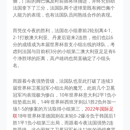
侧，门前的姆巴佩及时前插将球捅进，并终究协助
法国拿下了三分，法国队两个进球里既有姆巴佩个
人能力的表现，也有法国队员间熟练合作的表现。
而凭仗今夜的胜利，法国在小组赛前2轮别离4-1、
2-1打败澳大利亚、丹麦后迎来2连胜，他们也以6
分的成绩成为本届世界杯首支小组出线的球队，考
虑到法国与目前积3分的小组第二澳大利亚足足有6
个净胜球的距离，高卢雄鸡也简直确定了小组头
名。
而跟着今夜强势晋级，法国队也至此打破了连续3
届世界杯卫冕冠军小组出局的魔咒，此前几个卫冕
冠军均表现极为惨白，10年世界杯意大利2平1负小
组垫底出局，14年世界杯西班牙则以1胜2负外加一
场1-5的惨案的方法取得小组第三，
2022年国际足
联
​18年世界杯里德国则在末轮0-2爆冷负于韩国后1
胜1平1负小组第三出局，而跟着今夜法国强势2连
胜晋级，这个困扰了卫冕冠军长达12年的恐惧魔咒