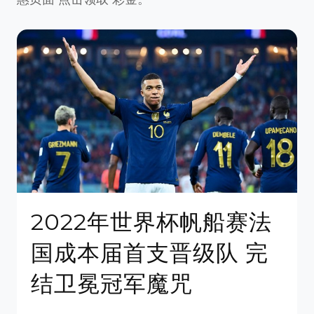
2022年世界杯帆船赛​法
国成本届首支晋级队 完
结卫冕冠军魔咒