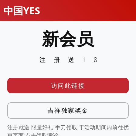
中国YES
新会员
注册送18
访问此链接
吉祥独家奖金
注册就送 限量好礼 手刀领取 于活动期间内前往优
惠页面”点击领取”彩金。