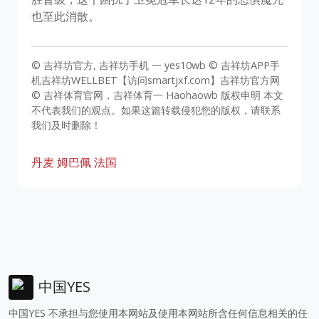
也至此消散。
© 吉祥坊官方, 吉祥坊手机 一 yes10wb © 吉祥坊APP手
机吉祥坊WELLBET【访问smartjxf.com】吉祥坊官方网
© 吉祥体育官网，吉祥体育一 Haohaowb 版权申明 本文
不代表我们的观点。如果这篇转载侵犯您的版权，请联系
我们及时删除！
丹麦
姆巴佩
法国
中国YES
中国YES 不承担与您使用本网站及使用本网站所含任何信息相关的任