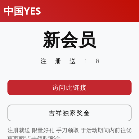
中国YES
新会员
注册送18
访问此链接
吉祥独家奖金
注册就送 限量好礼 手刀领取 于活动期间内前往优
惠页面”点击领取”彩金。