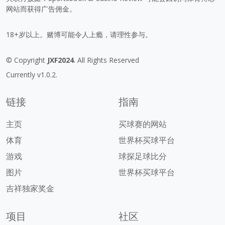
网站而获得广告佣金。
18+岁以上。赌博可能令人上瘾，请理性参与。
© Copyright
JXF2024
. All Rights Reserved
Currently v1.0.2.
链接
指南
主页
买球赛的网站
体育
世界杯买球平台
游戏
球探足球比分
图片
世界杯买球平台
吉祥独家奖金
项目
社区