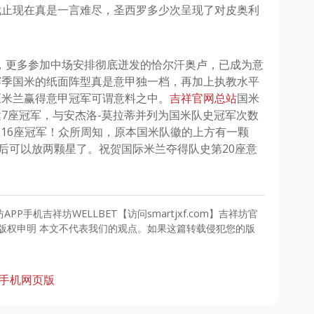
截止现在真是一言难尽，圣西罗多少次呈现了对皮奥利
，更多参加中场安排彻底迸发的恰尔汗奥卢，已成为意
赛季国米的纸面阵型真是意甲独一档，再加上执教水平
压米兰赢得意甲冠军可谓意料之中。
吉祥官网总站
国米
7座冠军，与安杰洛-莫拉蒂并列为国米队史冠军次数
的16座冠军！众所周知，原本国米队徽的上方有一颗
以后可以放两颗星了。祝贺国际米兰夺得队史第20座意
坊APP手机吉祥坊WELLBET【访问smartjxf.com】吉祥坊官
wb 版权申明 本文不代表我们的观点。如果这篇转载侵犯您的版
手机网页版