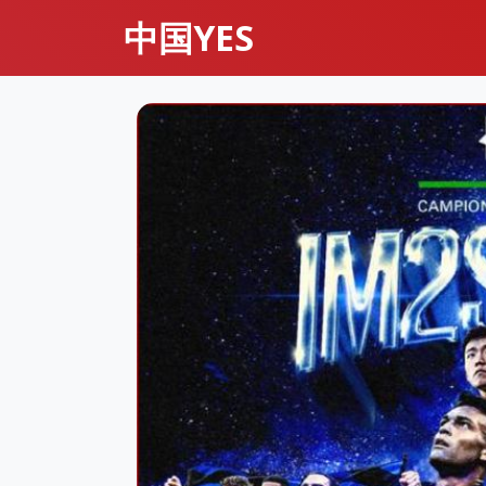
中国YES