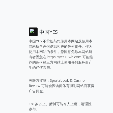
中国YES
中国YES 不承担与您使用本网站及使用本
网站所含任何信息相关的任何责任。作为
使用本网站的条件，您同意免除本网站所
有者因您在
https://yes10wb.com
可能推
荐的任何第三方网站上使用任何服务而产
生的任何索赔。
关联方披露：Sportsbook & Casino
Review 可能会因访问体育博彩网站而获得
广告佣金。
18+岁以上。赌博可能令人上瘾，请理性
参与。