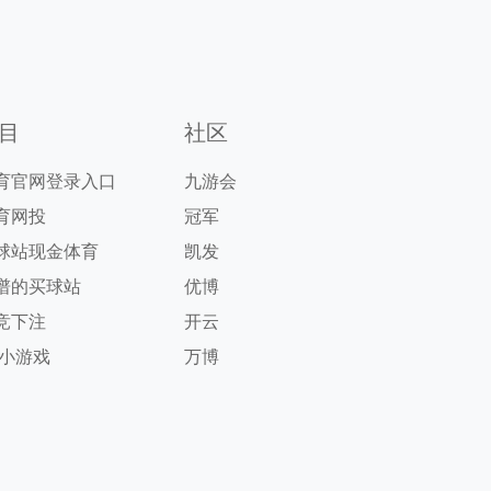
目
社区
育官网登录入口
九游会
育网投
冠军
球站现金体育
凯发
谱的买球站
优博
竞下注
开云
g小游戏
万博