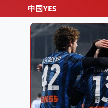
中国YES