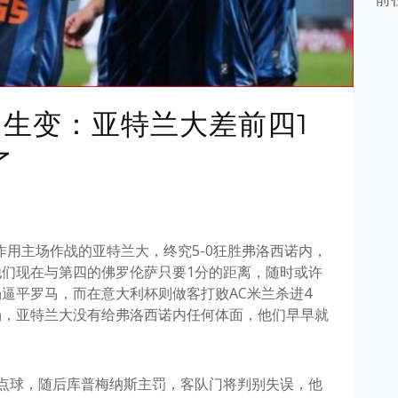
四生变：亚特兰大差前四1
了
作用主场作战的亚特兰大，终究5-0狂胜弗洛西诺内，
们现在与第四的佛罗伦萨只要1分的距离，随时或许
逼平罗马，而在意大利杯则做客打败AC米兰杀进4
场，亚特兰大没有给弗洛西诺内任何体面，他们早早就
点球，随后库普梅纳斯主罚，客队门将判别失误，他