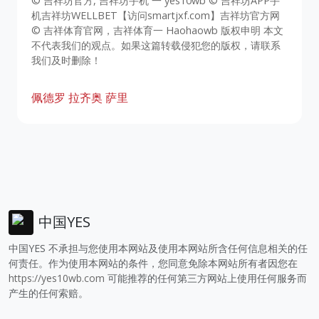
© 吉祥坊官方, 吉祥坊手机 一 yes10wb © 吉祥坊APP手
机吉祥坊WELLBET【访问smartjxf.com】吉祥坊官方网
© 吉祥体育官网，吉祥体育一 Haohaowb 版权申明 本文
不代表我们的观点。如果这篇转载侵犯您的版权，请联系
我们及时删除！
佩德罗
拉齐奥
萨里
中国YES
中国YES 不承担与您使用本网站及使用本网站所含任何信息相关的任
何责任。作为使用本网站的条件，您同意免除本网站所有者因您在
https://yes10wb.com
可能推荐的任何第三方网站上使用任何服务而
产生的任何索赔。