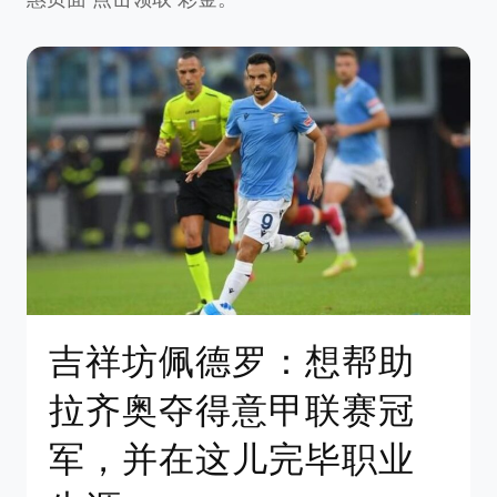
吉祥坊佩德罗：想帮助
拉齐奥夺得意甲联赛冠
军，并在这儿完毕职业