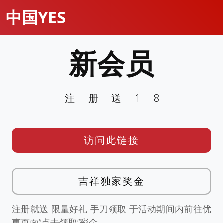
中国YES
新会员
注册送18
访问此链接
吉祥独家奖金
注册就送 限量好礼 手刀领取 于活动期间内前往优
惠页面”点击领取”彩金。