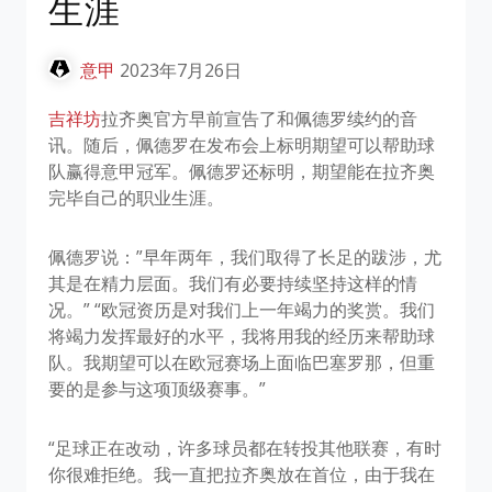
生涯
意甲
2023年7月26日
吉祥坊
拉齐奥官方早前宣告了和佩德罗续约的音
讯。随后，佩德罗在发布会上标明期望可以帮助球
队赢得意甲冠军。佩德罗还标明，期望能在拉齐奥
完毕自己的职业生涯。
佩德罗说：”早年两年，我们取得了长足的跋涉，尤
其是在精力层面。我们有必要持续坚持这样的情
况。” “欧冠资历是对我们上一年竭力的奖赏。我们
将竭力发挥最好的水平，我将用我的经历来帮助球
队。我期望可以在欧冠赛场上面临巴塞罗那，但重
要的是参与这项顶级赛事。”
“足球正在改动，许多球员都在转投其他联赛，有时
你很难拒绝。我一直把拉齐奥放在首位，由于我在