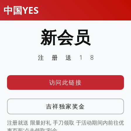
中国YES
新会员
注册送18
访问此链接
吉祥独家奖金
注册就送 限量好礼 手刀领取 于活动期间内前往优
惠页面”点击领取”彩金。