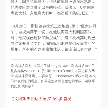
越大，职责也就越大，说话前就越应该深思熟虑，
他需要给群众做个出色的模范。我供认，C罗在脱
离意大利、入境意大利时，都违反了防疫规矩。”
10月20日，斯帕达弗拉第三次炮轰C罗：“巨大的冠
军，自视为高于一切。在他脱离意大利回国家队
时，他就现已违反了防疫规矩。有关机构其时现已
向沙龙开具了文件，清晰标明晰球员们应该遵守的
规矩。所有的沙龙主席和球队，都应该以身作则。”
© 吉祥坊官方, 吉祥坊手机 一 yes10wb © 吉祥坊APP手
机吉祥坊WELLBET【访问smartjxf.com】吉祥坊官方网
© 吉祥体育官网，吉祥体育一 Haohaowb 版权申明 本文
不代表我们的观点。如果这篇转载侵犯您的版权，请联系
我们及时删除！
尤文图斯
斯帕达夫拉
罗纳尔多
都灵