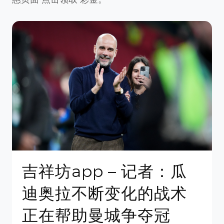
吉祥坊app – 记者：瓜
迪奥拉不断变化的战术
正在帮助曼城争夺冠