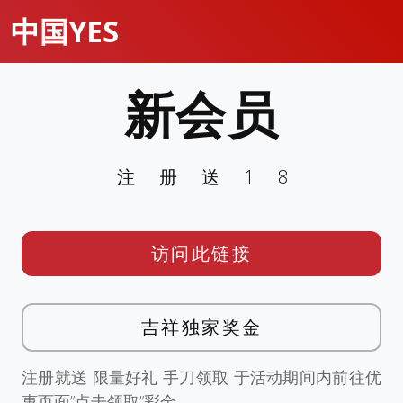
中国YES
新会员
注册送18
访问此链接
吉祥独家奖金
注册就送 限量好礼 手刀领取 于活动期间内前往优
惠页面”点击领取”彩金。