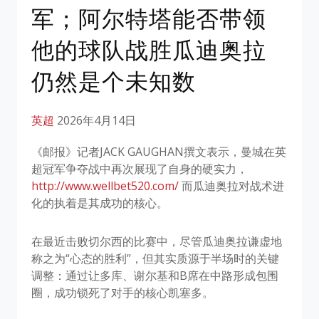
军；阿尔特塔能否带领
他的球队战胜瓜迪奥拉
仍然是个未知数
英超
2026年4月14日
《邮报》记者JACK GAUGHAN撰文表示，曼城在英
超冠军争夺战中再次展现了自身的硬实力，
http://www.wellbet520.com/
而瓜迪奥拉对战术进
化的执着是其成功的核心。
在最近击败切尔西的比赛中，尽管瓜迪奥拉谦虚地
称之为“心态的胜利”，但其实质源于半场时的关键
调整：通过让多库、谢尔基和B席在中路形成包围
圈，成功锁死了对手的核心凯塞多。