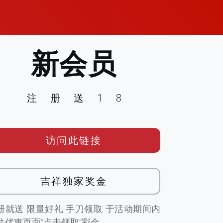
新会员
注册送18
访问此链接
吉祥独家奖金
册就送 限量好礼 手刀领取 于活动期间内
往优惠页面”点击领取”彩金。