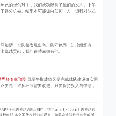
型球员的强劲对手，我们成功限制了他们的发挥。下半
造了得分机会。结果本可能偏向任何一方，但我对队员
止马加萨，全队都表现出色。防守稳固，进攻组织有
做出卓越贡献，我们很荣幸拥有他。
6世界杯专家预测
既要争取成绩又要完成球队建设确实困
长路要走，许多环节需要改进。只要保持投入与信念，
坊APP手机吉祥坊WELLBET【访问smartjxf.com】吉祥坊官
wb 版权申明 本文不代表我们的观点。如果这篇转载侵犯您的版