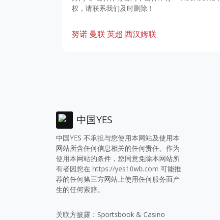
权，请联系我们及时删除！
努诺
曼联
英超
西汉姆联
中国YES
中国YES 不承担与您使用本网站及使用本
网站所含任何信息相关的任何责任。作为
使用本网站的条件，您同意免除本网站所
有者因您在
https://yes10wb.com
可能推
荐的任何第三方网站上使用任何服务而产
生的任何索赔。
关联方披露：Sportsbook & Casino