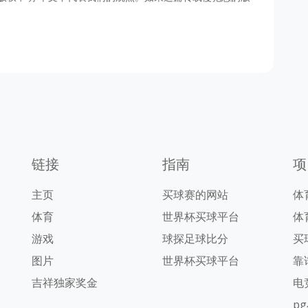
链接
指南
项
主页
买球赛的网站
体
体育
世界杯买球平台
体
游戏
球探足球比分
买
图片
世界杯买球平台
靠
吉祥独家奖金
电
p