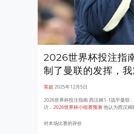
2026世界杯投注指
制了曼联的发挥，我
英超
2025年12月5日
2026世界杯投注指南 西汉姆1-1战平曼
访，
2026世界杯小组赛预测
他认为西汉姆
对本场比赛的评价