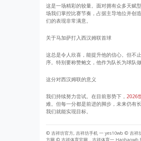
这是一场精彩的较量。面对拥有众多天赋
场我们掌控比赛节奏，占据主导地位并创
们的表现非常满意。
关于马加萨打入西汉姆联首球
这总是令人欣喜，能提升他的信心。但不
序。特别要称赞鲍文，他作为队长为球队
这分对西汉姆联的意义
我们持续努力尝试。在目前形势下，
202
难。但每一分都是前进的脚步，未来仍有
我们就能实现目标。
© 吉祥坊官方, 吉祥坊手机 一 yes10wb © 吉祥
方网 © 吉祥体育官网，吉祥体育一 Haohao