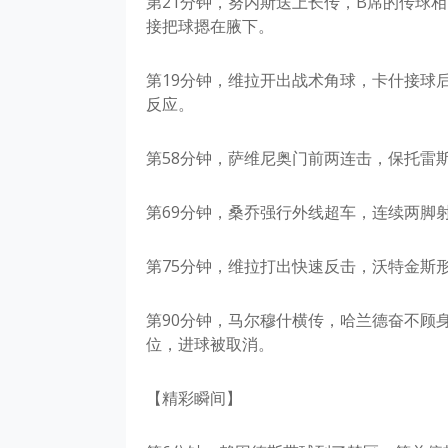
第21分钟，努内斯送上长传，B席的传球
接把球摁在腋下。
第19分钟，维拉开出战术角球，卡什接球
反应。
第58分钟，萨维尼奥门前两连击，保托雷
第69分钟，桑乔强行外线超车，连续两脚
第75分钟，维拉打出快速反击，沃特金斯
第90分钟，马尔穆什横传，哈兰德奋不顾
位，进球被取消。
【精彩瞬间】