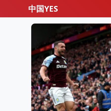
中国YES