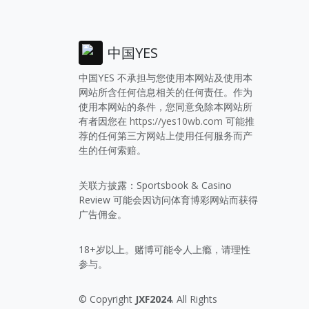
中国YES
中国YES 不承担与您使用本网站及使用本
网站所含任何信息相关的任何责任。作为
使用本网站的条件，您同意免除本网站所
有者因您在
https://yes10wb.com
可能推
荐的任何第三方网站上使用任何服务而产
生的任何索赔。
关联方披露：Sportsbook & Casino
Review 可能会因访问体育博彩网站而获得
广告佣金。
18+岁以上。赌博可能令人上瘾，请理性
参与。
© Copyright
JXF2024
. All Rights