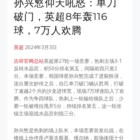
孙兴慜仰天吼怒：单刀
破门，英超8年轰116
球，7万人欢腾
英超
2024年3月3日
吉祥官网总站
英超第27轮一场竞赛，热刺主场3-1
反转水晶宫，积50分排名第五，间隔前四只差2
分。本场竞赛，韩国球星孙兴慜完成了迸裂扮演，
送出屡次妙传之后，自己单刀破门确认胜局，打破
了逾越2个月的沙龙进球荒，现场7万球迷陷入了欢
腾。作为争四球队，热刺上一轮输给狼队之后，少
赛一轮被维拉甩开5分，持续排名第五，这一轮坐
镇主场迎战水晶宫剑指三分。
孙兴慜是热刺的场上队长，本场竞赛首发出战，在
锋线上伙伴库卢塞夫斯基、维尔纳，前场体现十分