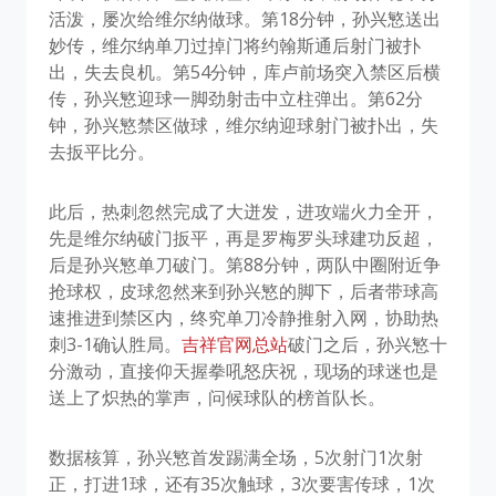
活泼，屡次给维尔纳做球。第18分钟，孙兴慜送出
妙传，维尔纳单刀过掉门将约翰斯通后射门被扑
出，失去良机。第54分钟，库卢前场突入禁区后横
传，孙兴慜迎球一脚劲射击中立柱弹出。第62分
钟，孙兴慜禁区做球，维尔纳迎球射门被扑出，失
去扳平比分。
此后，热刺忽然完成了大迸发，进攻端火力全开，
先是维尔纳破门扳平，再是罗梅罗头球建功反超，
后是孙兴慜单刀破门。第88分钟，两队中圈附近争
抢球权，皮球忽然来到孙兴慜的脚下，后者带球高
速推进到禁区内，终究单刀冷静推射入网，协助热
刺3-1确认胜局。
吉祥官网总站
破门之后，孙兴慜十
分激动，直接仰天握拳吼怒庆祝，现场的球迷也是
送上了炽热的掌声，问候球队的榜首队长。
数据核算，孙兴慜首发踢满全场，5次射门1次射
正，打进1球，还有35次触球，3次要害传球，1次