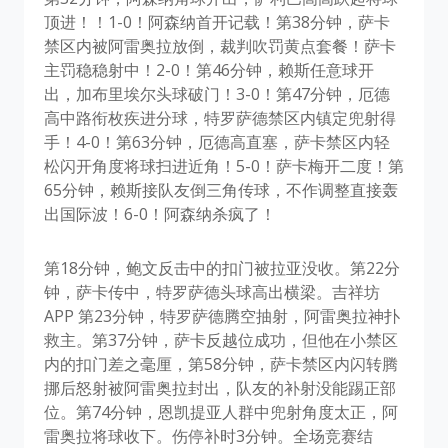
顶进！！1-0！阿森纳首开记载！第38分钟，萨卡
禁区内被阿雷奥拉放倒，裁判吹罚黄点套餐！萨卡
主罚稳稳射中！2-0！第46分钟，赖斯任意球开
出，加布里埃尔头球破门！3-0！第47分钟，厄德
高中路衔枚疾进分球，特罗萨德禁区内镇定兜射得
手！4-0！第63分钟，厄德高直塞，萨卡禁区内轻
松闪开角度将球扫进近角！5-0！萨卡梅开二度！第
65分钟，赖斯接队友倒三角传球，不作调整直接轰
出国际波！6-0！阿森纳杀疯了！
第18分钟，鲍文反击中的扣门被拉亚没收。第22分
钟，萨卡传中，特罗萨德头球高出横梁。吉祥坊
APP 第23分钟，特罗萨德腾空抽射，阿雷奥拉神扑
救主。第37分钟，萨卡反越位成功，但他在小禁区
内的扣门差之毫厘，第58分钟，萨卡禁区内闪转腾
挪后怒射被阿雷奥拉封出，队友的补射没能踢正部
位。第74分钟，恩凯提亚人群中兜射角度太正，阿
雷奥拉将球收下。伤停补时3分钟。全场竞赛结