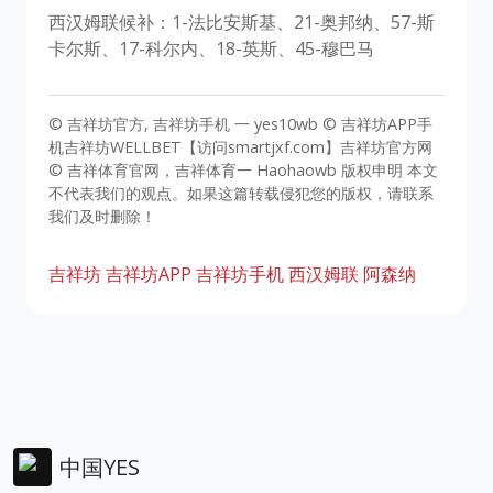
西汉姆联候补：1-法比安斯基、21-奥邦纳、57-斯
卡尔斯、17-科尔内、18-英斯、45-穆巴马
© 吉祥坊官方, 吉祥坊手机 一 yes10wb © 吉祥坊APP手
机吉祥坊WELLBET【访问smartjxf.com】吉祥坊官方网
© 吉祥体育官网，吉祥体育一 Haohaowb 版权申明 本文
不代表我们的观点。如果这篇转载侵犯您的版权，请联系
我们及时删除！
吉祥坊
吉祥坊APP
吉祥坊手机
西汉姆联
阿森纳
中国YES