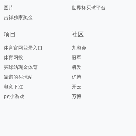
图片
世界杯买球平台
吉祥独家奖金
项目
社区
体育官网登录入口
九游会
体育网投
冠军
买球站现金体育
凯发
靠谱的买球站
优博
电竞下注
开云
pg小游戏
万博