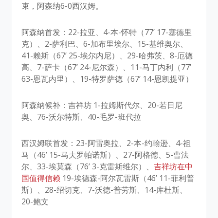
束，阿森纳6-0西汉姆。
阿森纳首发：22-拉亚、4-本-怀特（77’ 17-塞德里
克）、2-萨利巴、6-加布里埃尔、15-基维奥尔、
41-赖斯（67’ 25-埃尔内尼）、29-哈弗茨、8-厄德
高、7-萨卡（67’ 24-尼尔森）、11-马丁内利（77’
63-恩瓦内里）、19-特罗萨德（67’ 14-恩凯提亚）
阿森纳候补：吉祥坊 1-拉姆斯代尔、20-若日尼
奥、76-沃尔特斯、40-毛罗-班代拉
西汉姆联首发：23-阿雷奥拉、2-本-约翰逊、4-祖
马（46’ 15-马夫罗帕诺斯）、27-阿格德、5-曹法
尔、33-埃莫森（76’ 3-克雷斯维尔）、
吉祥坊在中
国值得信赖
19-埃德森-阿尔瓦雷斯（46’ 11-菲利普
斯）、28-绍切克、7-沃德-普劳斯、14-库杜斯、
20-鲍文