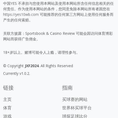
中国YES 不承担与您使用本网站及使用本网站所含任何信息相关的任
何责任。作为使用本网站的条件，您同意免除本网站所有者因您在
https://yes10wb.com
可能推荐的任何第三方网站上使用任何服务而
产生的任何索赔。
关联方披露：Sportsbook & Casino Review 可能会因访问体育博彩
网站而获得广告佣金。
18+岁以上。赌博可能令人上瘾，请理性参与。
© Copyright
JXF2024
. All Rights Reserved
Currently v1.0.2.
链接
指南
主页
买球赛的网站
体育
世界杯买球平台
游戏
球探足球比分