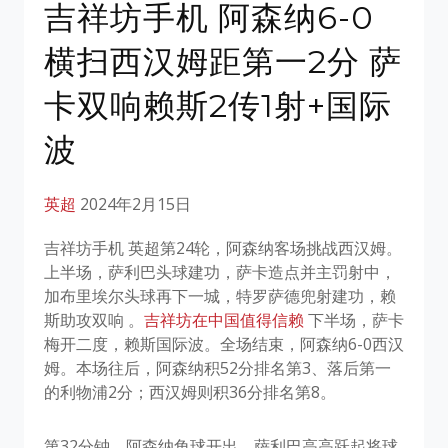
吉祥坊手机 阿森纳6-0
横扫西汉姆距第一2分 萨
卡双响赖斯2传1射+国际
波
英超
2024年2月15日
吉祥坊手机 英超第24轮，阿森纳客场挑战西汉姆。
上半场，萨利巴头球建功，萨卡造点并主罚射中，
加布里埃尔头球再下一城，特罗萨德兜射建功，赖
斯助攻双响 。
吉祥坊在中国值得信赖
下半场，萨卡
梅开二度，赖斯国际波。全场结束，阿森纳6-0西汉
姆。本场往后，阿森纳积52分排名第3、落后第一
的利物浦2分；西汉姆则积36分排名第8。
第32分钟，阿森纳角球开出，萨利巴高高跃起将球