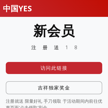
中国YES
新会员
注册送18
访问此链接
吉祥独家奖金
注册就送 限量好礼 手刀领取 于活动期间内前往优
惠页面”点击领取”彩金。