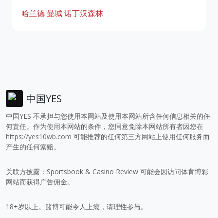
哈兰德
曼城
诺丁汉森林
中国YES
中国YES 不承担与您使用本网站及使用本网站所含任何信息相关的任
何责任。作为使用本网站的条件，您同意免除本网站所有者因您在
https://yes10wb.com
可能推荐的任何第三方网站上使用任何服务而
产生的任何索赔。
关联方披露：Sportsbook & Casino Review 可能会因访问体育博彩
网站而获得广告佣金。
18+岁以上。赌博可能令人上瘾，请理性参与。