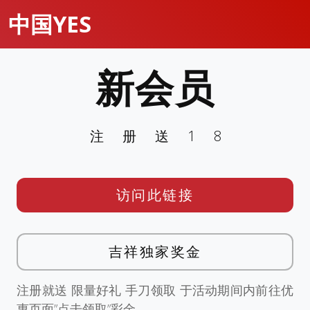
中国YES
新会员
注册送18
访问此链接
吉祥独家奖金
注册就送 限量好礼 手刀领取 于活动期间内前往优
惠页面”点击领取”彩金。