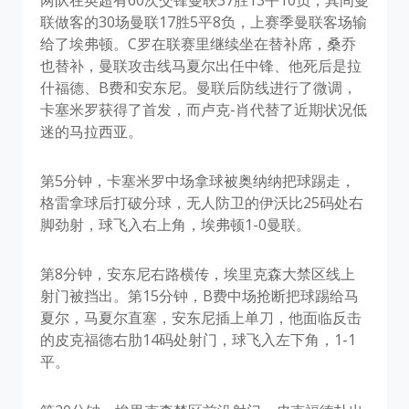
联做客的30场曼联17胜5平8负，上赛季曼联客场输
给了埃弗顿。C罗在联赛里继续坐在替补席，桑乔
也替补，曼联攻击线马夏尔出任中锋、他死后是拉
什福德、B费和安东尼。曼联后防线进行了微调，
卡塞米罗获得了首发，而卢克-肖代替了近期状况低
迷的马拉西亚。
第5分钟，卡塞米罗中场拿球被奥纳纳把球踢走，
格雷拿球后打破分球，无人防卫的伊沃比25码处右
脚劲射，球飞入右上角，埃弗顿1-0曼联。
第8分钟，安东尼右路横传，埃里克森大禁区线上
射门被挡出。第15分钟，B费中场抢断把球踢给马
夏尔，马夏尔直塞，安东尼插上单刀，他面临反击
的皮克福德右肋14码处射门，球飞入左下角，1-1
平。