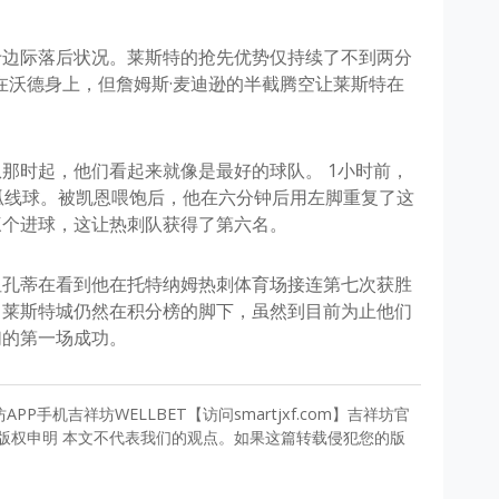
于边际落后状况。莱斯特的抢先优势仅持续了不到两分
打在沃德身上，但詹姆斯·麦迪逊的半截腾空让莱斯特在
那时起，他们看起来就像是最好的球队。 1小时前，
弧线球。被凯恩喂饱后，他在六分钟后用左脚重复了这
三个进球，这让热刺队获得了第六名。
但孔蒂在看到他在托特纳姆热刺体育场接连第七次获胜
，莱斯特城仍然在积分榜的脚下，虽然到目前为止他们
们的第一场成功。
坊APP手机吉祥坊WELLBET【访问smartjxf.com】吉祥坊官
wb 版权申明 本文不代表我们的观点。如果这篇转载侵犯您的版