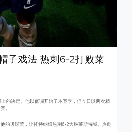
子戏法 热刺6-2打败莱
席上的决定。他以低调开始了本赛季，但今日以两次精
竞赛。
他的进球荒，让托特纳姆热刺6-2大胜莱斯特城。热刺