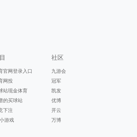
目
社区
育官网登录入口
九游会
育网投
冠军
球站现金体育
凯发
谱的买球站
优博
竞下注
开云
g小游戏
万博