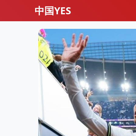
中国YES