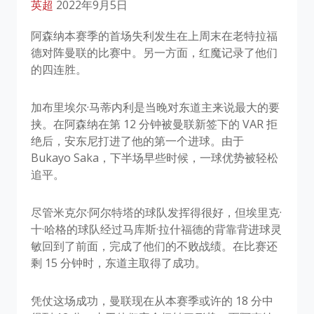
英超
2022年9月5日
阿森纳本赛季的首场失利发生在上周末在老特拉福
德对阵曼联的比赛中。另一方面，红魔记录了他们
的四连胜。
加布里埃尔·马蒂内利是当晚对东道主来说最大的要
挟。在阿森纳在第 12 分钟被曼联新签下的 VAR 拒
绝后，安东尼打进了他的第一个进球。由于
Bukayo Saka，下半场早些时候，一球优势被轻松
追平。
尽管米克尔·阿尔特塔的球队发挥得很好，但埃里克·
十·哈格的球队经过马库斯·拉什福德的背靠背进球灵
敏回到了前面，完成了他们的不败战绩。在比赛还
剩 15 分钟时，东道主取得了成功。
凭仗这场成功，曼联现在从本赛季或许的 18 分中