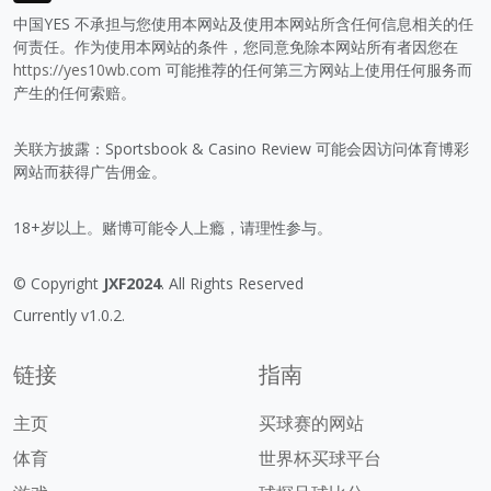
中国YES 不承担与您使用本网站及使用本网站所含任何信息相关的任
何责任。作为使用本网站的条件，您同意免除本网站所有者因您在
https://yes10wb.com
可能推荐的任何第三方网站上使用任何服务而
产生的任何索赔。
关联方披露：Sportsbook & Casino Review 可能会因访问体育博彩
网站而获得广告佣金。
18+岁以上。赌博可能令人上瘾，请理性参与。
© Copyright
JXF2024
. All Rights Reserved
Currently v1.0.2.
链接
指南
主页
买球赛的网站
体育
世界杯买球平台