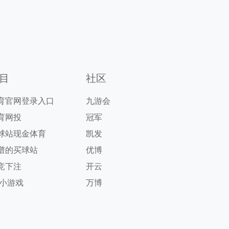
目
社区
育官网登录入口
九游会
育网投
冠军
球站现金体育
凯发
谱的买球站
优博
竞下注
开云
g小游戏
万博