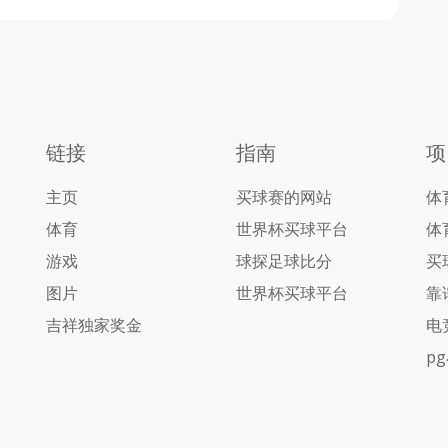
链接
指南
项
主页
买球赛的网站
体
体育
世界杯买球平台
体
游戏
球探足球比分
买
图片
世界杯买球平台
靠
吉祥独家奖金
电
p