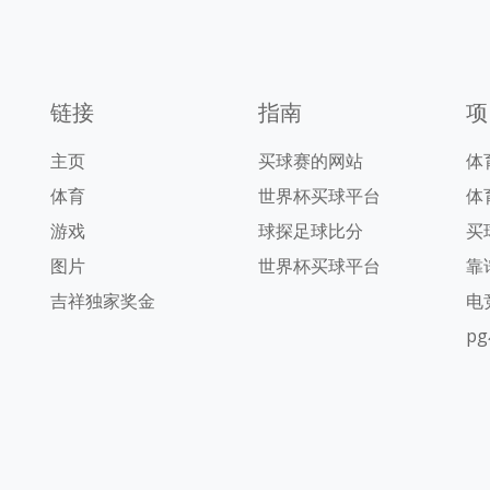
链接
指南
项
主页
买球赛的网站
体
体育
世界杯买球平台
体
游戏
球探足球比分
买
图片
世界杯买球平台
靠
吉祥独家奖金
电
p