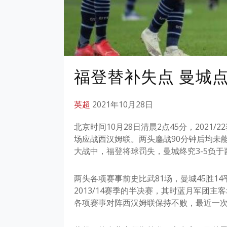
福登替补失点 曼城点
英超
2021年10月28日
北京时间10月28日清晨2点45分，2021
场应战西汉姆联。两头鏖战90分钟后均未
大战中，福登将球罚失，曼城终究3-5负
两头各项赛事前史比武81场，曼城45胜1
2013/14赛季的半决赛，其时蓝月军团
各项赛事对阵西汉姆联保持不败，最近一次