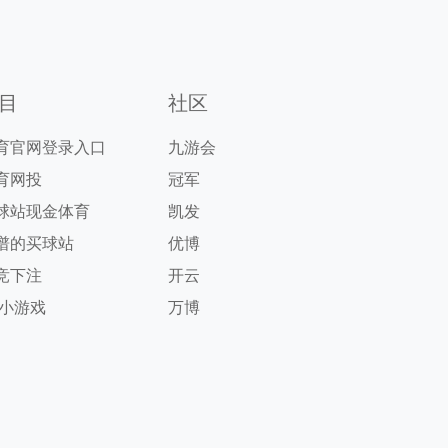
目
社区
育官网登录入口
九游会
育网投
冠军
球站现金体育
凯发
谱的买球站
优博
竞下注
开云
g小游戏
万博