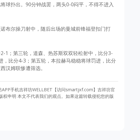
将球扑出。90分钟战罢，两头0-0闷平，不得不进入
员诺布尔操刀射中，随后出场的曼城前锋福登扣门打
-1；第三轮，道森、热苏斯双双轻松射中，比分3-
进，比分4-3；第五轮，本拉赫马稳稳将球罚进，比分
不敌西汉姆联惨遭筛选。
坊APP手机吉祥坊WELLBET【访问smartjxf.com】吉祥坊官
wb 版权申明 本文不代表我们的观点。如果这篇转载侵犯您的版