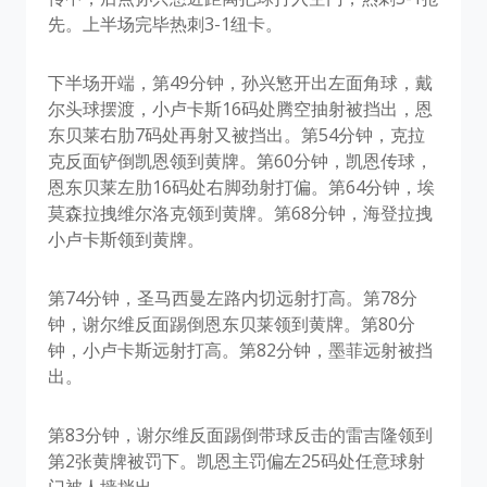
先。上半场完毕热刺3-1纽卡。
下半场开端，第49分钟，孙兴慜开出左面角球，戴
尔头球摆渡，小卢卡斯16码处腾空抽射被挡出，恩
东贝莱右肋7码处再射又被挡出。第54分钟，克拉
克反面铲倒凯恩领到黄牌。第60分钟，凯恩传球，
恩东贝莱左肋16码处右脚劲射打偏。第64分钟，埃
莫森拉拽维尔洛克领到黄牌。第68分钟，海登拉拽
小卢卡斯领到黄牌。
第74分钟，圣马西曼左路内切远射打高。第78分
钟，谢尔维反面踢倒恩东贝莱领到黄牌。第80分
钟，小卢卡斯远射打高。第82分钟，墨菲远射被挡
出。
第83分钟，谢尔维反面踢倒带球反击的雷吉隆领到
第2张黄牌被罚下。凯恩主罚偏左25码处任意球射