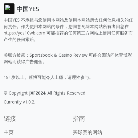
中国YES
中国YES 不承担与您使用本网站及使用本网站所含任何信息相关的任
何责任。作为使用本网站的条件，您同意免除本网站所有者因您在
https://yes10wb.com
可能推荐的任何第三方网站上使用任何服务而
产生的任何索赔。
关联方披露：Sportsbook & Casino Review 可能会因访问体育博彩
网站而获得广告佣金。
18+岁以上。赌博可能令人上瘾，请理性参与。
© Copyright
JXF2024
. All Rights Reserved
Currently v1.0.2.
链接
指南
主页
买球赛的网站