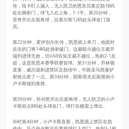
传，纽卡盯人漏人，无人防卫的恩东贝莱左肋18码
处右脚射门，球飞入右上角，1-1平。第20分钟，
里奇开出左面角球，拉塞尔斯12码处头球攻门顶
高。
第22分钟，霍伊别尔长传，凯恩插上单刀，他面对
反击的门将14码处挑射破门。边裁暗示越位主裁开
端判进球无效，但VAR告知主裁不越位，热刺2-1反
超，这是凯恩本赛季联赛首球。第31分钟，乔林顿
直塞，威尔逊刺进禁区左肋传中，中路圣马西曼铲
射抢点差了一点。第34分钟，朗斯塔夫反面撞倒小
卢卡斯领到黄牌。
第39分钟，孙兴慜开出左面角球，无人防卫的小卢
卡斯前点8码处头球攻门，球打在横梁上弹出。
补时第4分钟，小卢卡斯直塞，凯恩插上禁区右肋
传中，后点孙兴慜近距离把球打入空门，热刺3-1抢