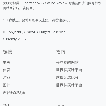
关联方披露：Sportsbook & Casino Review 可能会因访问体育博彩
网站而获得广告佣金。
18+岁以上。赌博可能令人上瘾，请理性参与。
© Copyright
JXF2024
. All Rights Reserved
Currently v1.0.2.
链接
指南
主页
买球赛的网站
体育
世界杯买球平台
游戏
球探足球比分
图片
世界杯买球平台
吉祥独家奖金
项目
社区