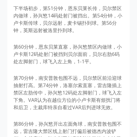
下半场初步，第51分钟，恩东贝莱长传，贝尔禁区
内做球，孙兴慜14码处射门被挡出。第54分钟，小
卢卡斯传球，贝尔远射，麦卡锡扑到球。第56分
钟，英斯远射被洛里扑到球。
第60分钟，恩东贝莱直塞，孙兴慜禁区内做球，小
卢卡斯12码处射门被挡到贝尔面前，贝尔右肋6码
处左脚射门，球飞入左上角，1-1平。
第70分钟，南安普敦包围不远，贝尔禁区前沿迎球
抽射打高。第74分钟，洛塞尔索直塞，雷吉隆插上
禁区左肋传中，孙兴慜12码处左脚射门，球飞入左
下角。VAR认为在越位方位的小卢卡斯有烦扰门将
和后卫，主裁库特亲自看过VAR后判进球无效。
第86分钟，孙兴慜开出左面角球，南安普敦包围不
远，雷吉隆大禁区线上射门打偏后被德杰内波铲