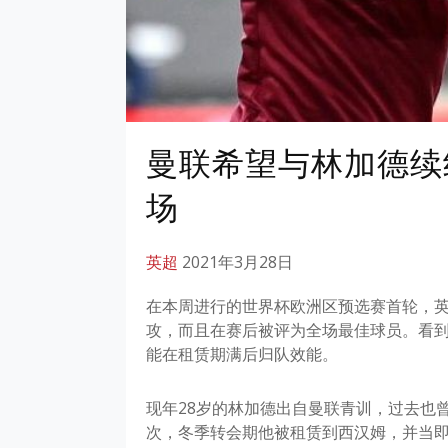
曼联希望与林加德续约
场
英超
2021年3月28日
在本周进行的世界杯欧洲区预选赛首轮，英
攻，而且在赛后被评为全场最佳球员。看
能在租赁期满后归队效能。
现年28岁的林加德出自曼联青训，过去也
次，冬季转会期他被租赁到西汉姆，并当