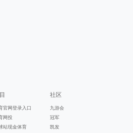
目
社区
育官网登录入口
九游会
育网投
冠军
球站现金体育
凯发