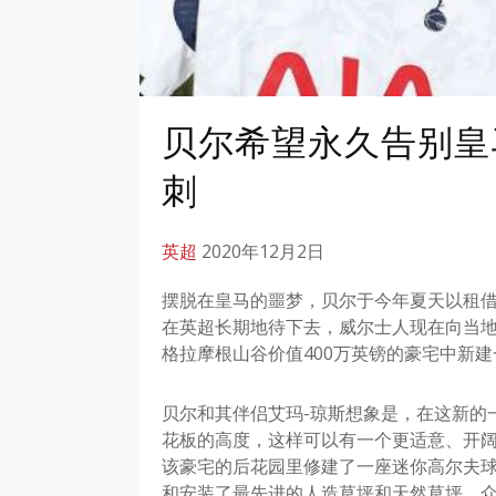
贝尔希望永久告别皇
刺
英超
2020年12月2日
摆脱在皇马的噩梦，贝尔于今年夏天以租
在英超长期地待下去，威尔士人现在向当
格拉摩根山谷价值400万英镑的豪宅中新
贝尔和其伴侣艾玛-琼斯想象是，在这新的
花板的高度，这样可以有一个更适意、开阔
该豪宅的后花园里修建了一座迷你高尔夫
和安装了最先进的人造草坪和天然草坪。