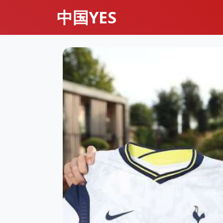
中国YES