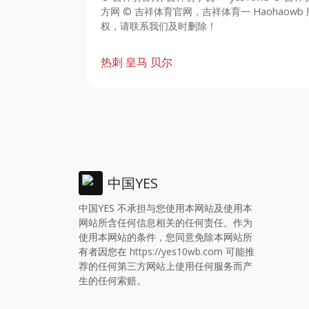
方网 © 吉祥体育官网，吉祥体育一 Haohao
权，请联系我们及时删除！
热刺
皇马
贝尔
中国YES
中国YES 不承担与您使用本网站及使用本
网站所含任何信息相关的任何责任。作为
使用本网站的条件，您同意免除本网站所
有者因您在
https://yes10wb.com
可能推
荐的任何第三方网站上使用任何服务而产
生的任何索赔。