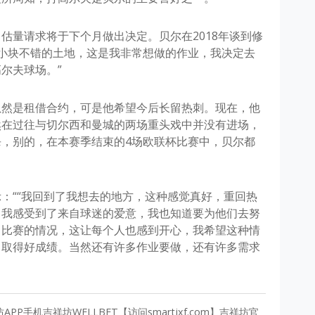
估量请求将于下个月做出决定。贝尔在2018年谈到修
一小块不错的土地，这是我非常想做的作业，我决定去
尔夫球场。”
虽然是租借合约，可是他希望今后长留热刺。现在，他
然在过往与切尔西和曼城的两场重头戏中并没有进场，
，别的，在本赛季结束的4场欧联杯比赛中，贝尔都
：““我回到了我想去的地方，这种感觉真好，重回热
。我感受到了来自球迷的爱意，我也知道要为他们去努
了比赛的情况，这让每个人也感到开心，我希望这种情
中取得好成绩。当然还有许多作业要做，还有许多需求
坊APP手机吉祥坊WELLBET【访问smartjxf.com】吉祥坊官