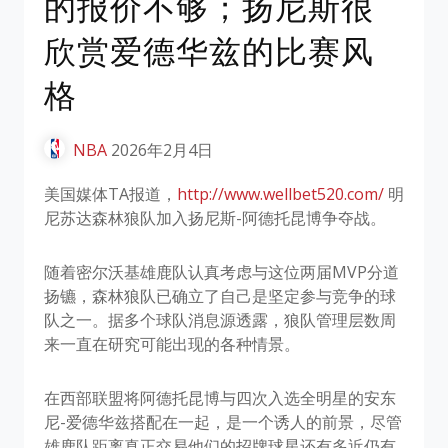
的报价不够；扬尼斯很
欣赏爱德华兹的比赛风
格
NBA
2026年2月4日
美国媒体TA报道，
http://www.wellbet520.com/
明
尼苏达森林狼队加入扬尼斯-阿德托昆博争夺战。
随着密尔沃基雄鹿队认真考虑与这位两届MVP分道
扬镳，森林狼队已确立了自己是坚定参与竞争的球
队之一。据多个球队消息源透露，狼队管理层数周
来一直在研究可能出现的各种情景。
在西部联盟将阿德托昆博与四次入选全明星的安东
尼-爱德华兹搭配在一起，是一个诱人的前景，尽管
雄鹿队距离真正交易他们的招牌球星还有多近仍有