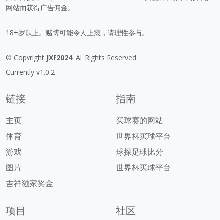
网站而获得广告佣金。
18+岁以上。赌博可能令人上瘾，请理性参与。
© Copyright
JXF2024
. All Rights Reserved
Currently v1.0.2.
链接
指南
主页
买球赛的网站
体育
世界杯买球平台
游戏
球探足球比分
图片
世界杯买球平台
吉祥独家奖金
项目
社区