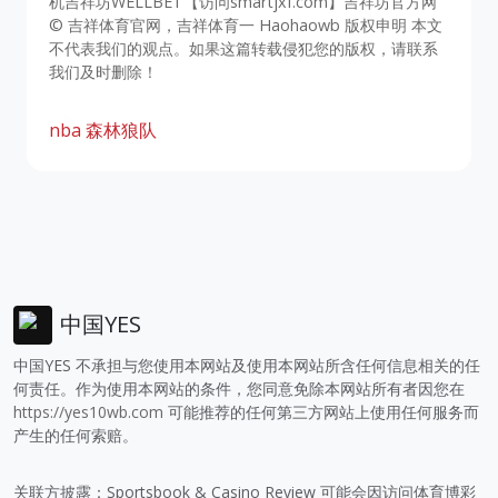
机吉祥坊WELLBET【访问smartjxf.com】吉祥坊官方网
© 吉祥体育官网，吉祥体育一 Haohaowb 版权申明 本文
不代表我们的观点。如果这篇转载侵犯您的版权，请联系
我们及时删除！
nba
森林狼队
中国YES
中国YES 不承担与您使用本网站及使用本网站所含任何信息相关的任
何责任。作为使用本网站的条件，您同意免除本网站所有者因您在
https://yes10wb.com
可能推荐的任何第三方网站上使用任何服务而
产生的任何索赔。
关联方披露：Sportsbook & Casino Review 可能会因访问体育博彩