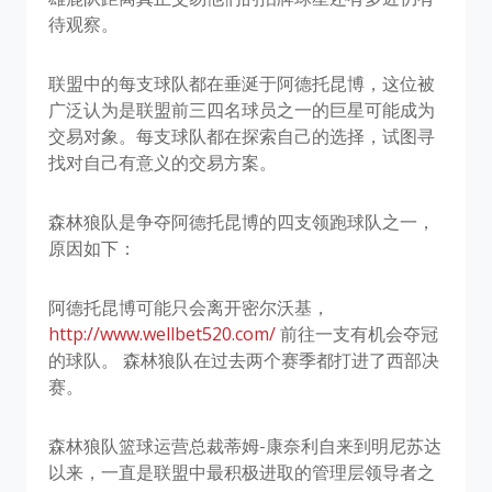
待观察。
联盟中的每支球队都在垂涎于阿德托昆博，这位被
广泛认为是联盟前三四名球员之一的巨星可能成为
交易对象。每支球队都在探索自己的选择，试图寻
找对自己有意义的交易方案。
森林狼队是争夺阿德托昆博的四支领跑球队之一，
原因如下：
阿德托昆博可能只会离开密尔沃基，
http://www.wellbet520.com/
前往一支有机会夺冠
的球队。 森林狼队在过去两个赛季都打进了西部决
赛。
森林狼队篮球运营总裁蒂姆-康奈利自来到明尼苏达
以来，一直是联盟中最积极进取的管理层领导者之