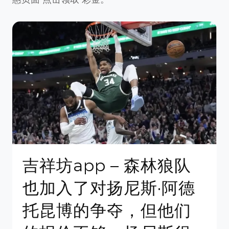
吉祥坊app – 森林狼队
也加入了对扬尼斯·阿德
托昆博的争夺，但他们