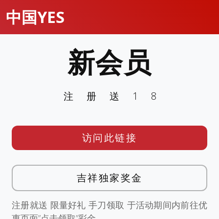
中国YES
新会员
注册送18
访问此链接
吉祥独家奖金
注册就送 限量好礼 手刀领取 于活动期间内前往优
惠页面”点击领取”彩金。