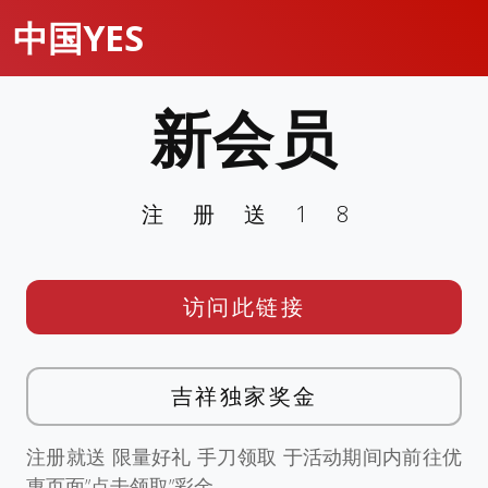
中国YES
新会员
注册送18
访问此链接
吉祥独家奖金
注册就送 限量好礼 手刀领取 于活动期间内前往优
惠页面”点击领取”彩金。