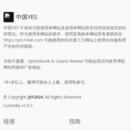
中国YES
中国YES 不承担与您使用本网站及使用本网站所含任何信息相关的任
何责任。作为使用本网站的条件，您同意免除本网站所有者因您在
https://yes10wb.com
可能推荐的任何第三方网站上使用任何服务而
产生的任何索赔。
关联方披露：Sportsbook & Casino Review 可能会因访问体育博彩
网站而获得广告佣金。
18+岁以上。赌博可能令人上瘾，请理性参与。
© Copyright
JXF2024
. All Rights Reserved
Currently v1.0.2.
链接
指南