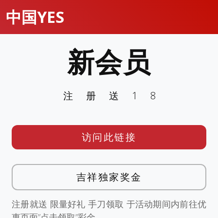
中国YES
新会员
注册送18
访问此链接
吉祥独家奖金
注册就送 限量好礼 手刀领取 于活动期间内前往优
惠页面”点击领取”彩金。