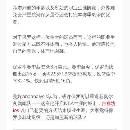
考虑到他的年龄以及所处的职业生涯阶段，外界难
免会严重质疑保罗是否还会打完本赛季剩余的比
赛。
对于保罗这样一位伟大的球员而言，这样的职业生
涯收尾方式既不够体面，也令人惋惜。他理应按照
自己的意愿，体面地谢幕。
保罗本赛季薪资363万美元。赛季至今，保罗为快
船出战16场，场均2.9分1.8篮板3.3助攻，投篮命中
率32.1%。快船目前5胜16负。
美媒nbaanalysis认为，或许保罗可以重返新奥尔
良鹈鹕队——这座他开启NBA生涯的城市，
吉祥坊
ios
以自己想要的方式结束职业生涯。大家觉得保
罗会就此退役，还是加盟新的球队？