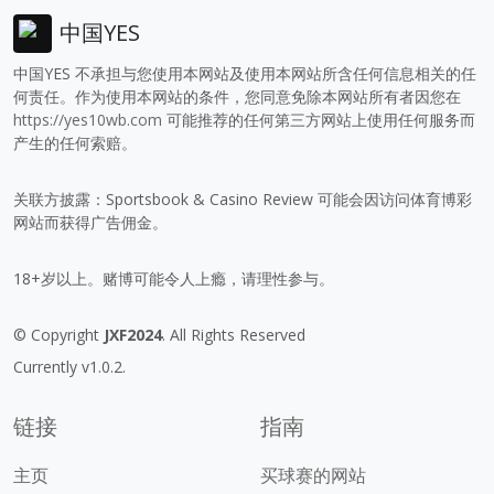
中国YES
中国YES 不承担与您使用本网站及使用本网站所含任何信息相关的任
何责任。作为使用本网站的条件，您同意免除本网站所有者因您在
https://yes10wb.com
可能推荐的任何第三方网站上使用任何服务而
产生的任何索赔。
关联方披露：Sportsbook & Casino Review 可能会因访问体育博彩
网站而获得广告佣金。
18+岁以上。赌博可能令人上瘾，请理性参与。
© Copyright
JXF2024
. All Rights Reserved
Currently v1.0.2.
链接
指南
主页
买球赛的网站