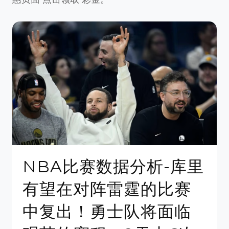
NBA比赛数据分析-库里
有望在对阵雷霆的比赛
中复出！勇士队将面临