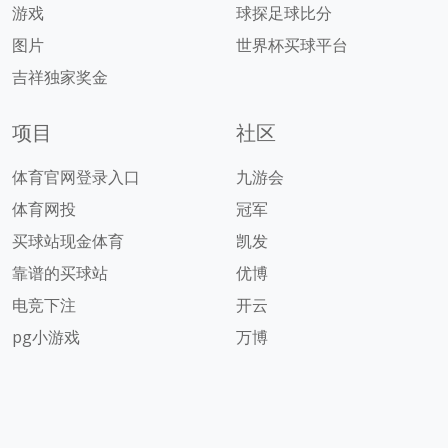
游戏
球探足球比分
图片
世界杯买球平台
吉祥独家奖金
项目
社区
体育官网登录入口
九游会
体育网投
冠军
买球站现金体育
凯发
靠谱的买球站
优博
电竞下注
开云
pg小游戏
万博