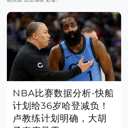
NBA比赛数据分析-快船
计划给36岁哈登减负！
卢教练计划明确，大胡