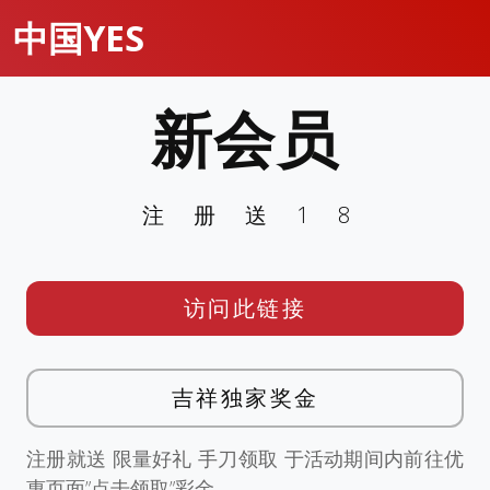
中国YES
新会员
注册送18
访问此链接
吉祥独家奖金
注册就送 限量好礼 手刀领取 于活动期间内前往优
惠页面”点击领取”彩金。