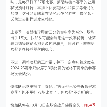
响，最终只打了37场比赛。莱昂纳德本赛季的健康
状况预计好转，再加上休赛期比尔和保罗等老将的
加盟，这可能意味着在哈登36岁的赛季，快船队不
必像过去那样过度依赖他。
上赛季，哈登接球即射三分的命中率为42%，场均
出手1.5次。快船队可能会利用这一效率优势，让莱
昂纳德等球员承担更多控球职责，同时在下赛季给
哈登更多接球即射的机会。
不过，调整哈登的工作量，并不一定意味着这位在
2024-25赛季只缺席了3场比赛的老将下赛季的参赛
场次会减少。
快船队记默里报道，泰伦-卢表示他已经告诉哈登本
赛季可以不用打79场比赛了，但哈登“不会听的”。
快船队将在10月13日主场迎战丹佛掘金队，
NBA季