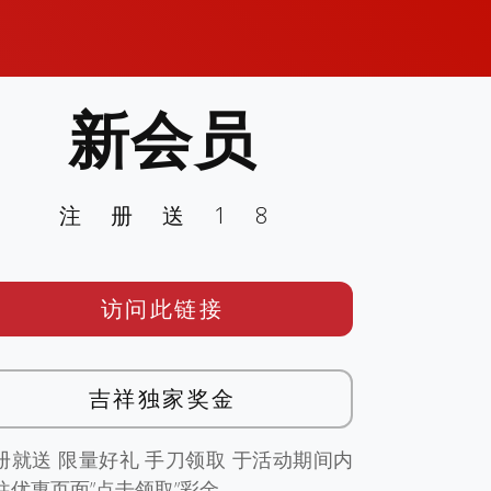
新会员
注册送18
访问此链接
吉祥独家奖金
册就送 限量好礼 手刀领取 于活动期间内
往优惠页面”点击领取”彩金。