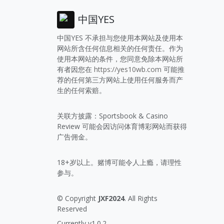
中国YES
中国YES 不承担与您使用本网站及使用本
网站所含任何信息相关的任何责任。作为
使用本网站的条件，您同意免除本网站所
有者因您在
https://yes10wb.com
可能推
荐的任何第三方网站上使用任何服务而产
生的任何索赔。
关联方披露：Sportsbook & Casino
Review 可能会因访问体育博彩网站而获得
广告佣金。
18+岁以上。赌博可能令人上瘾，请理性
参与。
© Copyright
JXF2024
. All Rights
Reserved
Currently v1.0.2.