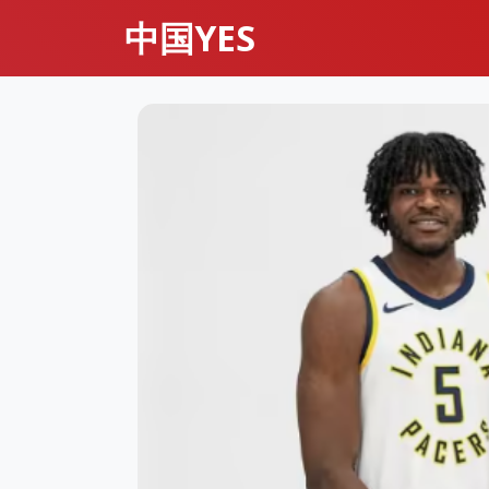
中国YES