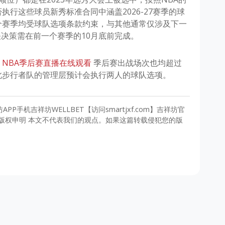
执行这些球员新秀标准合同中涵盖2026-27赛季的球
个赛季均受球队选项条款约束，与其他通常仅涉及下一
决策需在前一个赛季的10月底前完成。
，
NBA季后赛直播在线观看
季后赛出战场次也均超过
此步行者队的管理层预计会执行两人的球队选项。
坊APP手机吉祥坊WELLBET【访问smartjxf.com】吉祥坊官
wb 版权申明 本文不代表我们的观点。如果这篇转载侵犯您的版