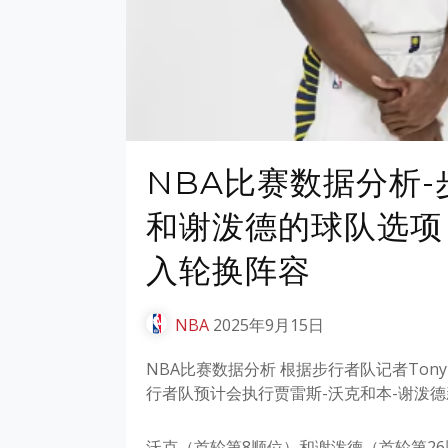
NBA比赛数据分析
和谢泼德的球队选项
入轮换阵容
NBA
2025年9月15日
NBA比赛数据分析 根据步行者队记者Tony
行者队预计会执行贾雷斯-沃克和本-谢泼
沃克（首轮第8顺位）和谢泼德（首轮第26