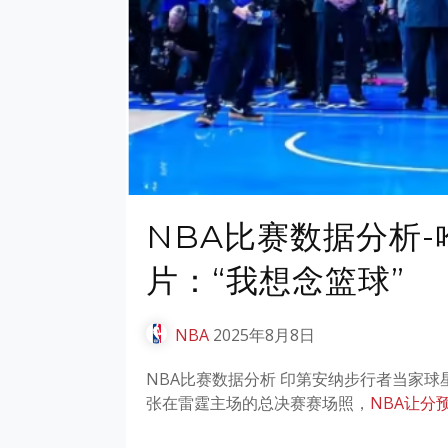
NBA比赛数据分析
片：“我想念篮球”
NBA
2025年8月8日
NBA比赛数据分析 印第安纳步行者当家球
张在雷霆主场的总决赛赛场照，
NBA让分