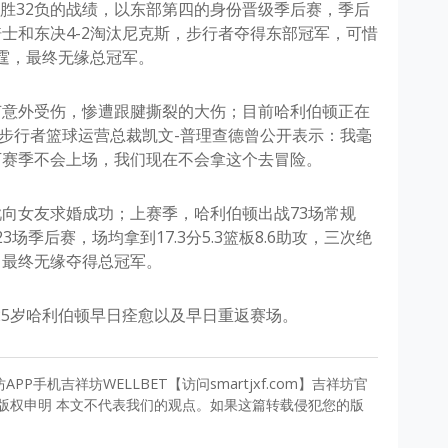
50胜32负的战绩，以东部第四的身份晋级季后赛，季后
汰骑士和东决4-2淘汰尼克斯，步行者夺得东部冠军，可惜
雷霆，最终无缘总冠军。
节意外受伤，惨遭跟腱撕裂的大伤；目前哈利伯顿正在
此前步行者篮球运营总裁凯文-普理查德曾公开表示：我毫
下赛季不会上场，我们现在不会拿这个去冒险。
向女友求婚成功；上赛季，哈利伯顿出战73场常规
23场季后赛，场均拿到17.3分5.3篮板8.6助攻，三次绝
，最终无缘夺得总冠军。
25岁哈利伯顿早日痊愈以及早日重返赛场。
坊APP手机吉祥坊WELLBET【访问smartjxf.com】吉祥坊官
wb 版权申明 本文不代表我们的观点。如果这篇转载侵犯您的版