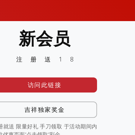
新会员
注册送18
访问此链接
吉祥独家奖金
册就送 限量好礼 手刀领取 于活动期间内
往优惠页面”点击领取”彩金。