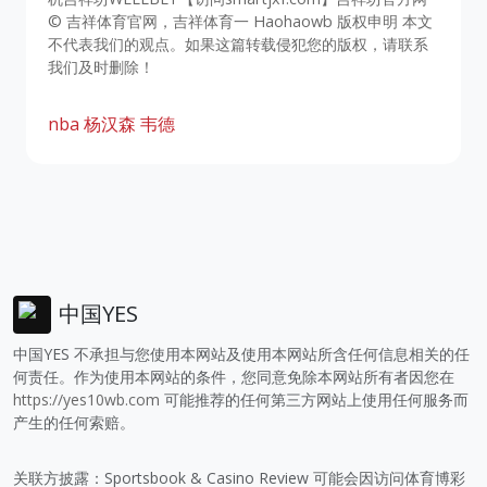
© 吉祥体育官网，吉祥体育一 Haohaowb 版权申明 本文
不代表我们的观点。如果这篇转载侵犯您的版权，请联系
我们及时删除！
nba
杨汉森
韦德
中国YES
中国YES 不承担与您使用本网站及使用本网站所含任何信息相关的任
何责任。作为使用本网站的条件，您同意免除本网站所有者因您在
https://yes10wb.com
可能推荐的任何第三方网站上使用任何服务而
产生的任何索赔。
关联方披露：Sportsbook & Casino Review 可能会因访问体育博彩