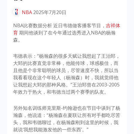
NBA
2025年7月20日
NBA比赛数据分析 近日韦德做客播客节目，
吉祥体
育
期间他谈到了在今年通过选秀进入NBA的杨瀚
森。
韦德表示：“杨瀚森的很多天赋让我想起了王治郅，
大郅的比赛直觉非常棒，他能传球，球感极佳，而
且他是个非常聪明的球员，尽管速度不快，所以当
我看看现在这个年轻人（杨瀚森）时，我就觉得他
让我想起大郅的那种风格。”王治郅曾在2003-2005
年效力于热火，和韦德当过两个赛季的队友。
另外知名训练师克里斯-约翰逊也在节目中谈到了杨
瀚森，他说道：“杨瀚森在夏联让所有对手都吃尽苦
头，我和韦德聊过，在杨瀚森刚到这里的时候，我
就说‘我想我能激发他的一些东西’。”