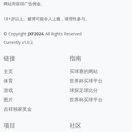
网站而获得广告佣金。
18+岁以上。赌博可能令人上瘾，请理性参与。
© Copyright
JXF2024
. All Rights Reserved
Currently v1.0.2.
链接
指南
主页
买球赛的网站
体育
世界杯买球平台
游戏
球探足球比分
图片
世界杯买球平台
吉祥独家奖金
项目
社区