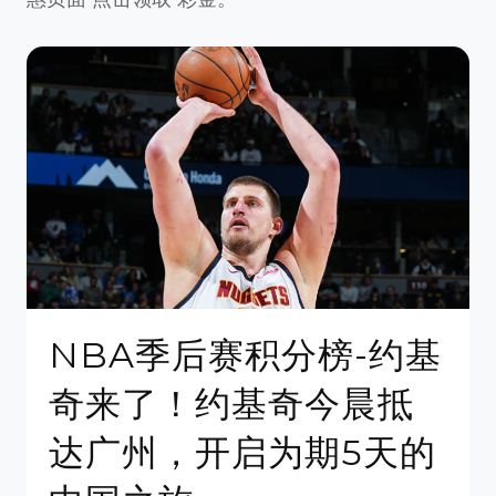
NBA季后赛积分榜-约基
奇来了！约基奇今晨抵
达广州，开启为期5天的