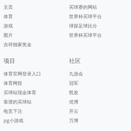
主页
买球赛的网站
体育
世界杯买球平台
游戏
球探足球比分
图片
世界杯买球平台
吉祥独家奖金
项目
社区
体育官网登录入口
九游会
体育网投
冠军
买球站现金体育
凯发
靠谱的买球站
优博
电竞下注
开云
pg小游戏
万博