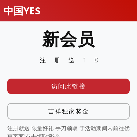
中国YES
新会员
注册送18
访问此链接
吉祥独家奖金
注册就送 限量好礼 手刀领取 于活动期间内前往优
惠页面”点击领取”彩金。