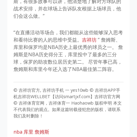
斯，有很多故事可以讲，他清楚地了解对方球队的
战术安排，并在球场上告诉队友根据上场球员，他
们会这么做。”
“在直播活动等场合，我们都能从这些能够深入思考
和看待比赛的人的思维中受益。
吉祥坊
” 詹姆斯、
库里和保罗均是NBA历史上最优秀的球员之一。 詹
姆斯是NBA历史得分王，库里投中了最多的三分
球，保罗的助攻数位居历史第二。 尽管年事已高，
詹姆斯和库里今年还入选了NBA最佳第二阵容。
© 吉祥坊官方, 吉祥坊手机 一 yes10wb © 吉祥坊APP手
机吉祥坊WELLBET【访问smartjxf.com】吉祥坊官方网
© 吉祥体育官网，吉祥体育一 Haohaowb 版权申明 本文
不代表我们的观点。如果这篇转载侵犯您的版权，请联系
我们及时删除！
nba
库里
詹姆斯