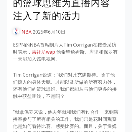
的篮球思维为直播内容
注入了新的活力
NBA
2025年6月10日
ESPN的NBA首席制片人Tim Corrigan在接受采访
时表示，
吉祥坊wap
他希望詹姆斯、库里和保罗有
一天能加入该电视网。
Tim Corrigan说道：“我们对此充满期待。除了他
们惊人的身体天赋、才能以及所做的所有努力外，
还有他们的篮球思维。我们都能从与他们更多的接
触中获益匪浅，不是吗？
“就拿保罗来说，他去年就和我们有过合作，来到演
播室参与了所有相关的工作。我们只是花时间观察
他是如何看待比赛、感受比赛的。而且，关于詹姆