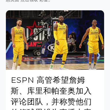
ESPN 高管希望詹姆
斯、库里和帕奎奥加入
评论团队，并称赞他们