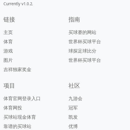
Currently v1.0.2.
链接
指南
主页
买球赛的网站
体育
世界杯买球平台
游戏
球探足球比分
图片
世界杯买球平台
吉祥独家奖金
项目
社区
体育官网登录入口
九游会
体育网投
冠军
买球站现金体育
凯发
靠谱的买球站
优博