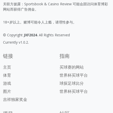
关联方披露：Sportsbook & Casino Review 可能会因访问体育博彩
网站而获得广告佣金。
18+岁以上。赌博可能令人上瘾，请理性参与。
© Copyright
JXF2024
. All Rights Reserved
Currently v1.0.2.
链接
指南
主页
买球赛的网站
体育
世界杯买球平台
游戏
球探足球比分
图片
世界杯买球平台
吉祥独家奖金