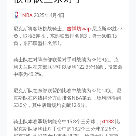
NBA
2025年4月4日
尼克斯将客场挑战骑士。
吉祥坊wap
尼克斯48胜27
负，取得3连胜，东部联盟排名第3，骑士60胜15
负，东部联盟排名第1。
骑士队在对阵东部联盟对手时战绩为38胜9负。克
利夫兰队在东部联盟中以场均122.3分领跑，投篮命
中率为49.2%。
尼克斯队在东部联盟的比赛中战绩为32胜14负。尼
克斯队在内线得分方面排名NBA第五，场均能得到
53.0分，其中唐斯场均贡献12.6分。
骑士队本赛季场均能命中15.8个三分球，
jxf188
比
尼克斯队场均让对手命中的13.2个三分球多2.6个。