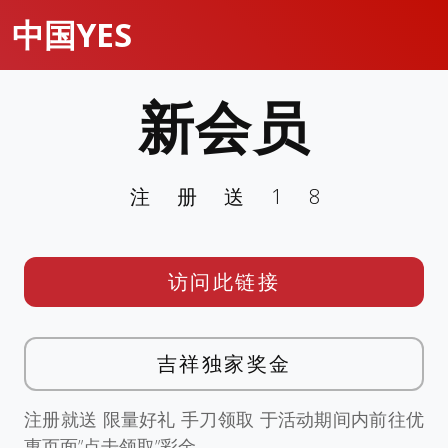
中国YES
新会员
注册送18
访问此链接
吉祥独家奖金
注册就送 限量好礼 手刀领取 于活动期间内前往优
惠页面”点击领取”彩金。