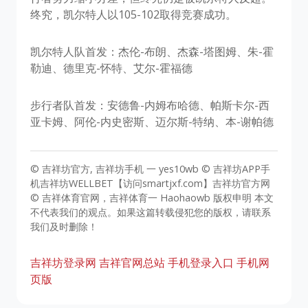
终究，凯尔特人以105-102取得竞赛成功。
凯尔特人队首发：杰伦-布朗、杰森-塔图姆、朱-霍
勒迪、德里克-怀特、艾尔-霍福德
步行者队首发：安德鲁-内姆布哈德、帕斯卡尔-西
亚卡姆、阿伦-内史密斯、迈尔斯-特纳、本-谢帕德
© 吉祥坊官方, 吉祥坊手机 一 yes10wb © 吉祥坊APP手
机吉祥坊WELLBET【访问smartjxf.com】吉祥坊官方网
© 吉祥体育官网，吉祥体育一 Haohaowb 版权申明 本文
不代表我们的观点。如果这篇转载侵犯您的版权，请联系
我们及时删除！
吉祥坊登录网
吉祥官网总站
手机登录入口
手机网
页版