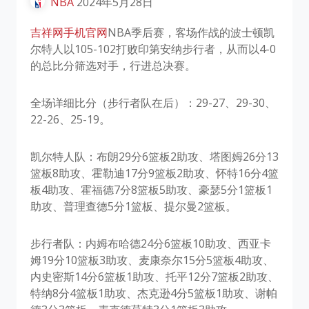
NBA
2024年5月28日
吉祥网手机官网
NBA季后赛，客场作战的波士顿凯
尔特人以105-102打败印第安纳步行者，从而以4-0
的总比分筛选对手，行进总决赛。
全场详细比分（步行者队在后）：29-27、29-30、
22-26、25-19。
凯尔特人队：布朗29分6篮板2助攻、塔图姆26分13
篮板8助攻、霍勒迪17分9篮板2助攻、怀特16分4篮
板4助攻、霍福德7分8篮板5助攻、豪瑟5分1篮板1
助攻、普理查德5分1篮板、提尔曼2篮板。
步行者队：内姆布哈德24分6篮板10助攻、西亚卡
姆19分10篮板3助攻、麦康奈尔15分5篮板4助攻、
内史密斯14分6篮板1助攻、托平12分7篮板2助攻、
特纳8分4篮板1助攻、杰克逊4分5篮板1助攻、谢帕