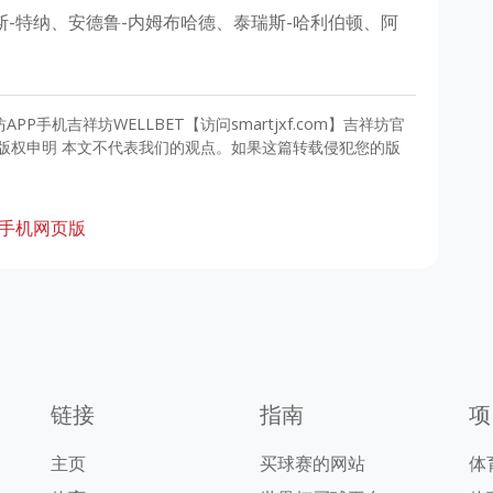
-特纳、安德鲁-内姆布哈德、泰瑞斯-哈利伯顿、阿
坊APP手机吉祥坊WELLBET【访问smartjxf.com】吉祥坊官
wb 版权申明 本文不代表我们的观点。如果这篇转载侵犯您的版
手机网页版
链接
指南
项
主页
买球赛的网站
体