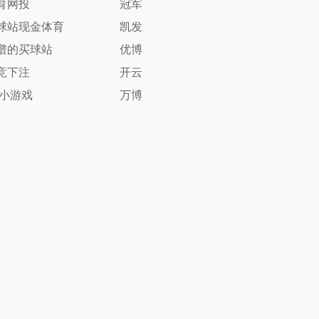
育网投
冠军
球站现金体育
凯发
谱的买球站
优博
竞下注
开云
g小游戏
万博