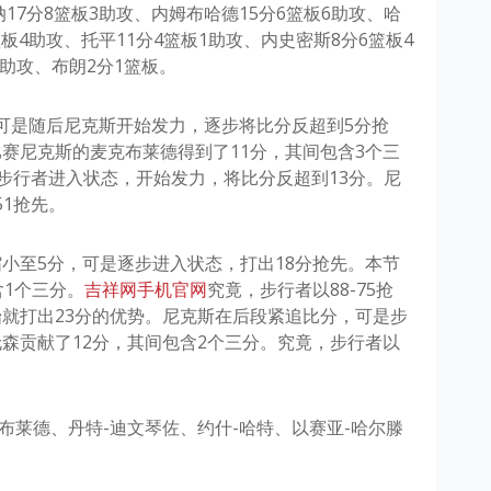
17分8篮板3助攻、内姆布哈德15分6篮板6助攻、哈
篮板4助攻、托平11分4篮板1助攻、内史密斯8分6篮板4
3助攻、布朗2分1篮板。
，可是随后尼克斯开始发力，逐步将比分反超到5分抢
赛尼克斯的麦克布莱德得到了11分，其间包含3个三
，步行者进入状态，开始发力，将比分反超到13分。尼
51抢先。
小至5分，可是逐步进入状态，打出18分抢先。本节
含1个三分。
吉祥网手机官网
究竟，步行者以88-75抢
就打出23分的优势。尼克斯在后段紧追比分，可是步
森贡献了12分，其间包含2个三分。究竟，步行者以
布莱德、丹特-迪文琴佐、约什-哈特、以赛亚-哈尔滕