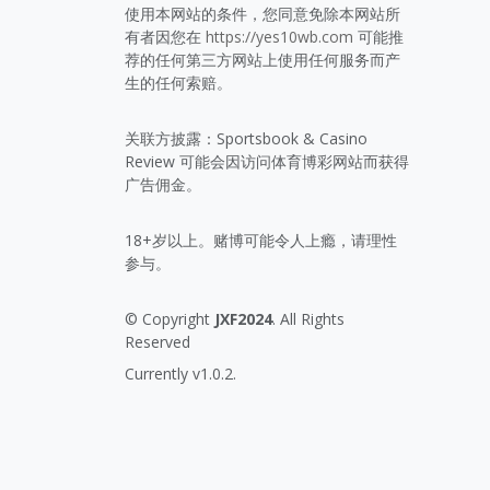
使用本网站的条件，您同意免除本网站所
有者因您在
https://yes10wb.com
可能推
荐的任何第三方网站上使用任何服务而产
生的任何索赔。
关联方披露：Sportsbook & Casino
Review 可能会因访问体育博彩网站而获得
广告佣金。
18+岁以上。赌博可能令人上瘾，请理性
参与。
© Copyright
JXF2024
. All Rights
Reserved
Currently v1.0.2.