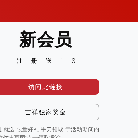
新会员
注册送18
访问此链接
吉祥独家奖金
册就送 限量好礼 手刀领取 于活动期间内
往优惠页面”点击领取”彩金。