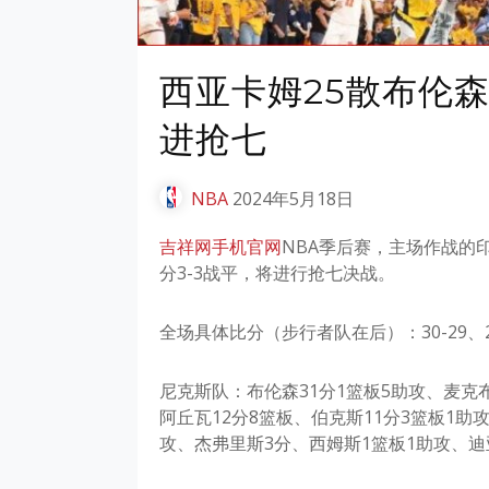
西亚卡姆25散布伦森
进抢七
NBA
2024年5月18日
吉祥网手机官网
NBA季后赛，主场作战的印
分3-3战平，将进行抢七决战。
全场具体比分（步行者队在后）：30-29、21-
尼克斯队：布伦森31分1篮板5助攻、麦克布
阿丘瓦12分8篮板、伯克斯11分3篮板1助
攻、杰弗里斯3分、西姆斯1篮板1助攻、迪