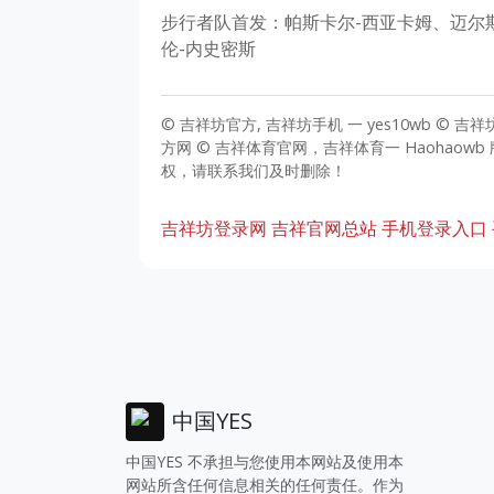
步行者队首发：帕斯卡尔-西亚卡姆、迈尔斯
伦-内史密斯
© 吉祥坊官方, 吉祥坊手机 一 yes10wb © 吉祥
方网 © 吉祥体育官网，吉祥体育一 Haohao
权，请联系我们及时删除！
吉祥坊登录网
吉祥官网总站
手机登录入口
中国YES
中国YES 不承担与您使用本网站及使用本
网站所含任何信息相关的任何责任。作为