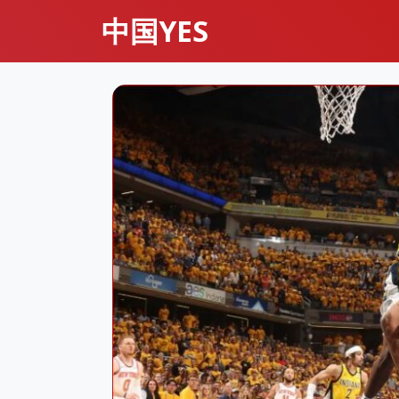
中国YES