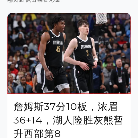
詹姆斯37分10板，浓眉
36+14，湖人险胜灰熊暂
升西部第8