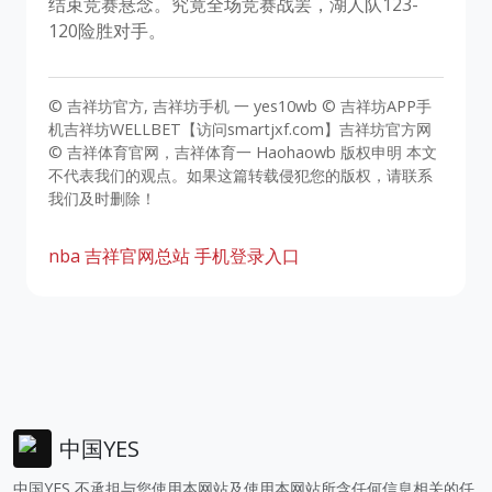
结束竞赛悬念。究竟全场竞赛战罢，湖人队123-
120险胜对手。
© 吉祥坊官方, 吉祥坊手机 一 yes10wb © 吉祥坊APP手
机吉祥坊WELLBET【访问smartjxf.com】吉祥坊官方网
© 吉祥体育官网，吉祥体育一 Haohaowb 版权申明 本文
不代表我们的观点。如果这篇转载侵犯您的版权，请联系
我们及时删除！
nba
吉祥官网总站
手机登录入口
中国YES
中国YES 不承担与您使用本网站及使用本网站所含任何信息相关的任