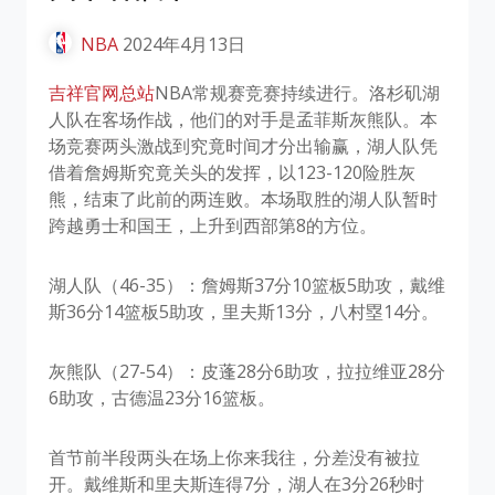
NBA
2024年4月13日
吉祥官网总站
NBA常规赛竞赛持续进行。洛杉矶湖
人队在客场作战，他们的对手是孟菲斯灰熊队。本
场竞赛两头激战到究竟时间才分出输赢，湖人队凭
借着詹姆斯究竟关头的发挥，以123-120险胜灰
熊，结束了此前的两连败。本场取胜的湖人队暂时
跨越勇士和国王，上升到西部第8的方位。
湖人队（46-35）：詹姆斯37分10篮板5助攻，戴维
斯36分14篮板5助攻，里夫斯13分，八村塁14分。
灰熊队（27-54）：皮蓬28分6助攻，拉拉维亚28分
6助攻，古德温23分16篮板。
首节前半段两头在场上你来我往，分差没有被拉
开。戴维斯和里夫斯连得7分，湖人在3分26秒时