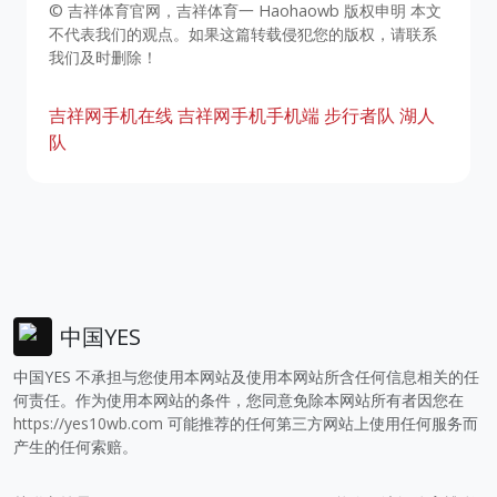
© 吉祥体育官网，吉祥体育一 Haohaowb 版权申明 本文
不代表我们的观点。如果这篇转载侵犯您的版权，请联系
我们及时删除！
吉祥网手机在线
吉祥网手机手机端
步行者队
湖人
队
中国YES
中国YES 不承担与您使用本网站及使用本网站所含任何信息相关的任
何责任。作为使用本网站的条件，您同意免除本网站所有者因您在
https://yes10wb.com
可能推荐的任何第三方网站上使用任何服务而
产生的任何索赔。