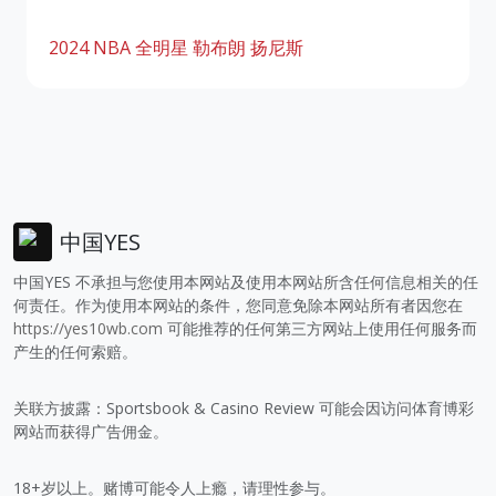
2024 NBA 全明星
勒布朗
扬尼斯
中国YES
中国YES 不承担与您使用本网站及使用本网站所含任何信息相关的任
何责任。作为使用本网站的条件，您同意免除本网站所有者因您在
https://yes10wb.com
可能推荐的任何第三方网站上使用任何服务而
产生的任何索赔。
关联方披露：Sportsbook & Casino Review 可能会因访问体育博彩
网站而获得广告佣金。
18+岁以上。赌博可能令人上瘾，请理性参与。