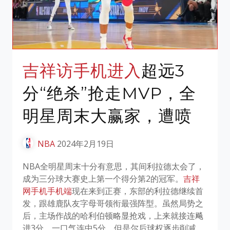
吉祥访手机进入
超远3
分“绝杀”抢走MVP，全
明星周末大赢家，遭喷
NBA
2024年2月19日
NBA全明星周末十分有意思，其间利拉德太会了，
成为三分球大赛史上第一个得分第2的冠军。
吉祥
网手机手机端
现在来到正赛，东部的利拉德继续首
发，跟雄鹿队友字母哥领衔最强阵型。虽然局势之
后，主场作战的哈利伯顿略显抢戏，上来就接连飚
进3分，一口气连中5分，但是尔后球权逐步削减。