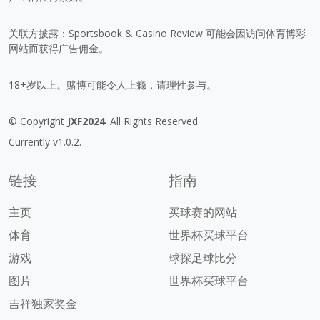
关联方披露：Sportsbook & Casino Review 可能会因访问体育博彩
网站而获得广告佣金。
18+岁以上。赌博可能令人上瘾，请理性参与。
© Copyright
JXF2024
. All Rights Reserved
Currently v1.0.2.
链接
指南
主页
买球赛的网站
体育
世界杯买球平台
游戏
球探足球比分
图片
世界杯买球平台
吉祥独家奖金