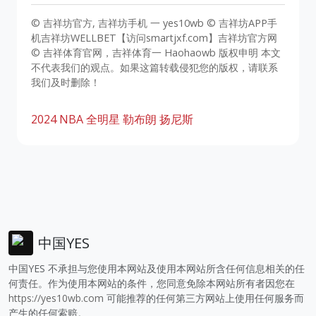
© 吉祥坊官方, 吉祥坊手机 一 yes10wb © 吉祥坊APP手
机吉祥坊WELLBET【访问smartjxf.com】吉祥坊官方网
© 吉祥体育官网，吉祥体育一 Haohaowb 版权申明 本文
不代表我们的观点。如果这篇转载侵犯您的版权，请联系
我们及时删除！
2024 NBA 全明星
勒布朗
扬尼斯
中国YES
中国YES 不承担与您使用本网站及使用本网站所含任何信息相关的任
何责任。作为使用本网站的条件，您同意免除本网站所有者因您在
https://yes10wb.com
可能推荐的任何第三方网站上使用任何服务而
产生的任何索赔。