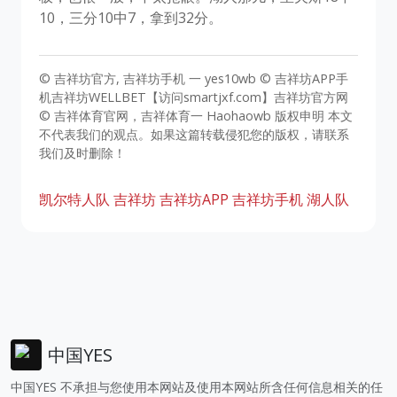
10，三分10中7，拿到32分。
© 吉祥坊官方, 吉祥坊手机 一 yes10wb © 吉祥坊APP手
机吉祥坊WELLBET【访问smartjxf.com】吉祥坊官方网
© 吉祥体育官网，吉祥体育一 Haohaowb 版权申明 本文
不代表我们的观点。如果这篇转载侵犯您的版权，请联系
我们及时删除！
凯尔特人队
吉祥坊
吉祥坊APP
吉祥坊手机
湖人队
中国YES
中国YES 不承担与您使用本网站及使用本网站所含任何信息相关的任