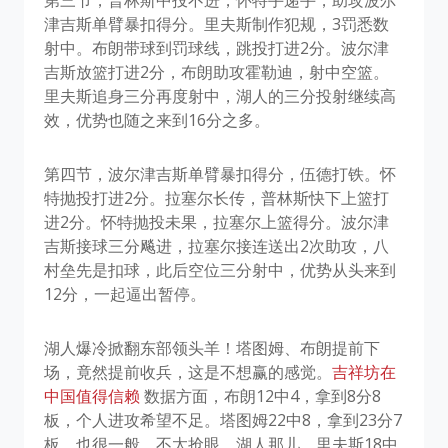
第三节，普林斯中投不进，怀特手递手，助攻波尔
津吉斯单臂暴扣得分。里夫斯制作犯规，3罚悉数
射中。布朗带球到罚球线，跳投打进2分。波尔津
吉斯放篮打进2分，布朗助攻霍勒迪，射中空篮。
里夫斯追身三分再度射中，湖人的三分投射继续高
效，优势也随之来到16分之多。
第四节，波尔津吉斯单臂暴扣得分，伍德打铁。怀
特抛投打进2分。拉塞尔长传，普林斯快下上篮打
进2分。怀特抛投未果，拉塞尔上篮得分。波尔津
吉斯接球三分飚进，拉塞尔接连送出2次助攻，八
村垒先是扣球，此后空位三分射中，优势从头来到
12分，一起逼出暂停。
湖人爆冷掀翻东部领头羊！塔图姆、布朗提前下
场，竟然提前收兵，这是不想赢的感觉。
吉祥坊在
中国值得信赖
数据方面，布朗12中4，拿到8分8
板，个人进攻希望不足。塔图姆22中8，拿到23分7
板，也很一般，不太抢眼。湖人那儿，里夫斯18中