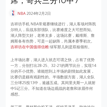
席，奇兵三分10中7
NBA
2024年2月2日
吉祥坊手机 NBA常规赛继续进行，湖人客场对阵凯
尔特人，应战东部强队，比赛难度之大可想而知。
湖人阵型欠好，老将太多，这场比赛，戴维斯、詹
姆斯各有伤势，可是一起缺阵，尚属本赛季初次。
吉祥坊在中国值得信赖
绿军那儿则是双核领衔。
上半场比赛，湖人进入状态可谓之快，占有了优势
一方，分别打出28-25、32-21的两节比分，实现14
分的不小优势。谁能想到上半场的剧情如此发展，
比赛仍是颇有戏剧性的。半场数据方面，湖人全队
三分球25投13中，逾越五成。其间里夫斯一人就射
中5记三分。不知道在场边观战的老詹和浓眉作何
感想。