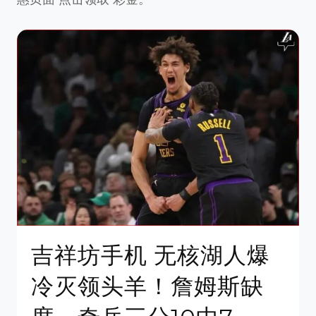
吉祥坊手机 无核湖人爆
冷灭领头羊！詹姆斯缺