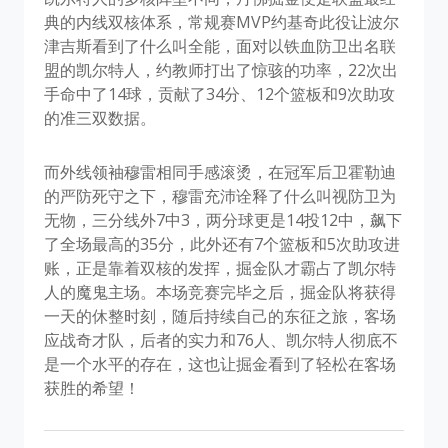
典的内线双核体系，常规赛MVP约基奇此役让波尔
津吉斯看到了什么叫全能，面对以铁血防卫出名联
盟的凯尔特人，约教师打出了惊骇的功率，22次出
手命中了14球，贡献了34分、12个篮板和9次助攻
的准三双数据。
而外线领袖穆雷相同手感滚烫，在冠军后卫霍勒迪
的严防死守之下，穆雷充沛诠释了什么叫视防卫为
无物，三分线外7中3，两分球更是14投12中，飙下
了全场最高的35分，此外还有7个篮板和5次助攻进
账，正是靠着双核的发挥，掘金队才霸占了凯尔特
人的魔鬼主场。本场竞赛完毕之后，掘金队将获得
一天的休整时刻，随后持续自己的东征之旅，客场
应战奇才队，后者的实力和76人、凯尔特人彻底不
是一个水平的存在，这也让掘金看到了轻松在客场
获胜的希望！