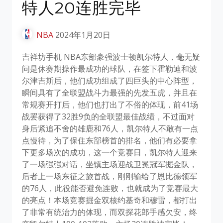
特人20连胜完毕
NBA
2024年1月20日
吉祥坊手机 NBA东部豪强波士顿凯尔特人，毫无疑
问是休赛期操作最成功的球队，在签下霍勒迪和波
尔津吉斯后，他们成功组成了四巨头的中心阵型，
瞬间具有了全联盟战斗力最强的先发五虎，并且在
常规赛开打后，他们也打出了不俗的体现，前41场
战罢获得了32胜9负的全联盟最佳战绩，不过面对
身后紧追不舍的雄鹿和76人，凯尔特人不敢有一点
点慢待，为了保住东部榜首的排名，他们有必要拿
下更多场次的成功，这一个竞赛日，凯尔特人迎来
了一场强强对话，坐镇主场迎战卫冕冠军掘金队，
后者上一场东征之旅首战，刚刚输给了恩比德领军
的76人，此役能否避免连败，也就成为了竞赛最大
的亮点！本场竞赛掘金双核约基奇和穆雷，都打出
了非常有统治力的体现，而双探花郎手感欠安，终