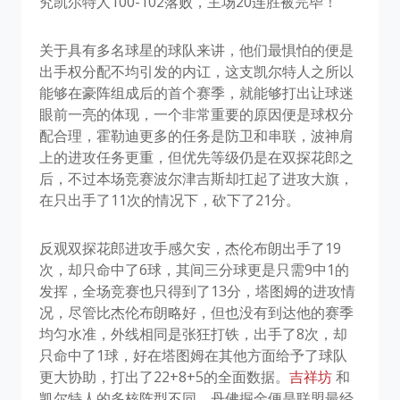
究凯尔特人100-102落败，主场20连胜被完毕！
关于具有多名球星的球队来讲，他们最惧怕的便是
出手权分配不均引发的内讧，这支凯尔特人之所以
能够在豪阵组成后的首个赛季，就能够打出让球迷
眼前一亮的体现，一个非常重要的原因便是球权分
配合理，霍勒迪更多的任务是防卫和串联，波神肩
上的进攻任务更重，但优先等级仍是在双探花郎之
后，不过本场竞赛波尔津吉斯却扛起了进攻大旗，
在只出手了11次的情况下，砍下了21分。
反观双探花郎进攻手感欠安，杰伦布朗出手了19
次，却只命中了6球，其间三分球更是只需9中1的
发挥，全场竞赛也只得到了13分，塔图姆的进攻情
况，尽管比杰伦布朗略好，但也没有到达他的赛季
均匀水准，外线相同是张狂打铁，出手了8次，却
只命中了1球，好在塔图姆在其他方面给予了球队
更大协助，打出了22+8+5的全面数据。
吉祥坊
和
凯尔特人的多核阵型不同，丹佛掘金便是联盟最经