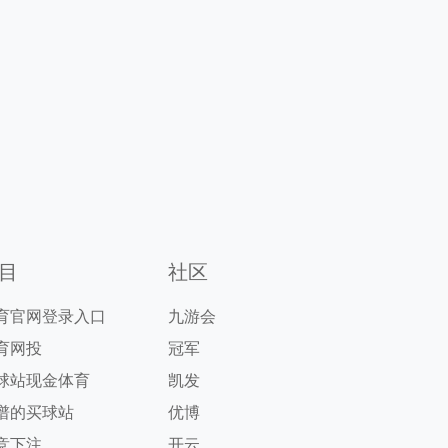
目
社区
育官网登录入口
九游会
育网投
冠军
球站现金体育
凯发
谱的买球站
优博
竞下注
开云