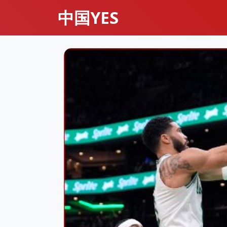
中国YES