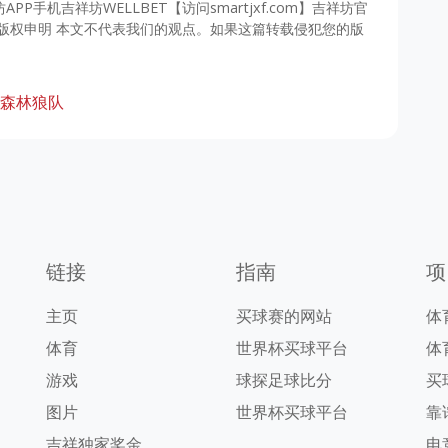
坊APP手机吉祥坊WELLBET【访问smartjxf.com】吉祥坊官
wb 版权申明 本文不代表我们的观点。如果这篇转载侵犯您的版
森林狼队
链接
指南
项
主页
买球赛的网站
体
体育
世界杯买球平台
体
游戏
球探足球比分
买
图片
世界杯买球平台
靠
吉祥独家奖金
电