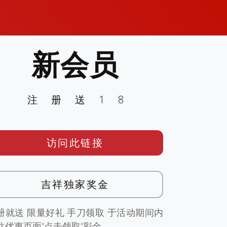
新会员
注册送18
访问此链接
吉祥独家奖金
册就送 限量好礼 手刀领取 于活动期间内
往优惠页面”点击领取”彩金。