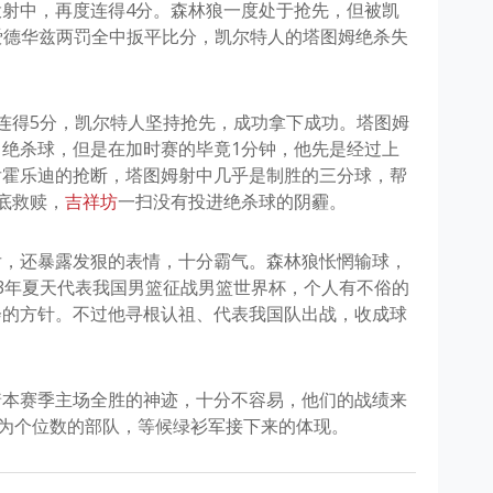
射中，再度连得4分。森林狼一度处于抢先，但被凯
刻爱德华兹两罚全中扳平比分，凯尔特人的塔图姆绝杀失
连得5分，凯尔特人坚持抢先，成功拿下成功。塔图姆
绝杀球，但是在加时赛的毕竟1分钟，他先是经过上
后霍乐迪的抢断，塔图姆射中几乎是制胜的三分球，帮
底救赎，
吉祥坊
一扫没有投进绝杀球的阴霾。
后，还暴露发狠的表情，十分霸气。森林狼怅惘输球，
3年夏天代表我国男篮征战男篮世界杯，个人有不俗的
会的方针。不过他寻根认祖、代表我国队出战，收成球
着本赛季主场全胜的神迹，十分不容易，他们的战绩来
次为个位数的部队，等候绿衫军接下来的体现。