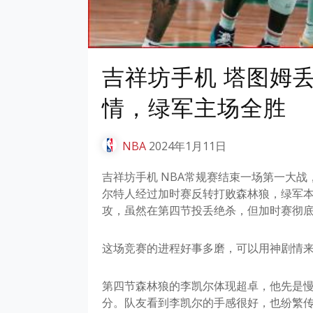
吉祥坊手机 塔图姆
情，绿军主场全胜
NBA
2024年1月11日
吉祥坊手机 NBA常规赛结束一场第一大
尔特人经过加时赛反转打败森林狼，绿军本
攻，虽然在第四节投丢绝杀，但加时赛彻
这场竞赛的进程好事多磨，可以用神剧情
第四节森林狼的李凯尔体现超卓，他先是慢
分。队友看到李凯尔的手感很好，也纷繁