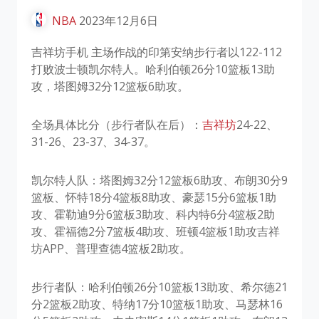
NBA
2023年12月6日
吉祥坊手机 主场作战的印第安纳步行者以122-112
打败波士顿凯尔特人。哈利伯顿26分10篮板13助
攻，塔图姆32分12篮板6助攻。
全场具体比分（步行者队在后）：
吉祥坊
24-22、
31-26、23-37、34-37。
凯尔特人队：塔图姆32分12篮板6助攻、布朗30分9
篮板、怀特18分4篮板8助攻、豪瑟15分6篮板1助
攻、霍勒迪9分6篮板3助攻、科内特6分4篮板2助
攻、霍福德2分7篮板4助攻、班顿4篮板1助攻吉祥
坊APP、普理查德4篮板2助攻。
步行者队：哈利伯顿26分10篮板13助攻、希尔德21
分2篮板2助攻、特纳17分10篮板1助攻、马瑟林16