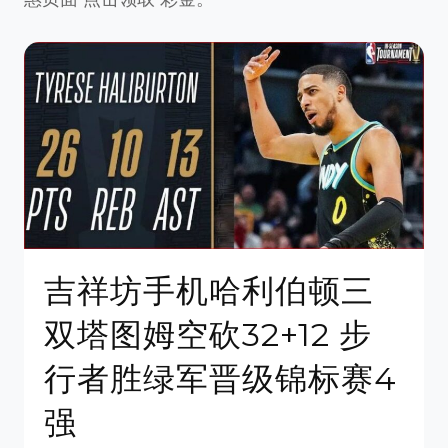
吉祥坊手机哈利伯顿三
双塔图姆空砍32+12 步
行者胜绿军晋级锦标赛4
强