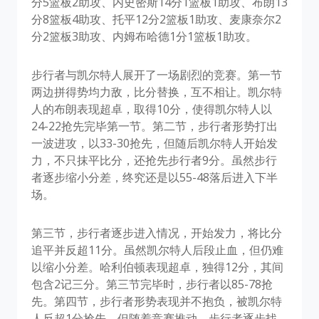
分5篮板2助攻、内史密斯14分1篮板1助攻、布朗13
分8篮板4助攻、托平12分2篮板1助攻、麦康奈尔2
分2篮板3助攻、内姆布哈德1分1篮板1助攻。
步行者与凯尔特人展开了一场剧烈的竞赛。第一节
两边拼得势均力敌，比分替换，互不相让。凯尔特
人的布朗表现超卓，取得10分，使得凯尔特人以
24-22抢先完毕第一节。第二节，步行者形势打出
一波进攻，以33-30抢先，但随后凯尔特人开始发
力，不只抹平比分，还抢先步行者9分。虽然步行
者逐步缩小分差，终究还是以55-48落后进入下半
场。
第三节，步行者逐步进入情况，开始发力，将比分
追平并反超11分。虽然凯尔特人后段止血，但仍难
以缩小分差。哈利伯顿表现超卓，独得12分，其间
包含2记三分。第三节完毕时，步行者以85-78抢
先。第四节，步行者形势表现并不抱负，被凯尔特
人反超1分抢先。但随着竞赛推动，步行者逐步找